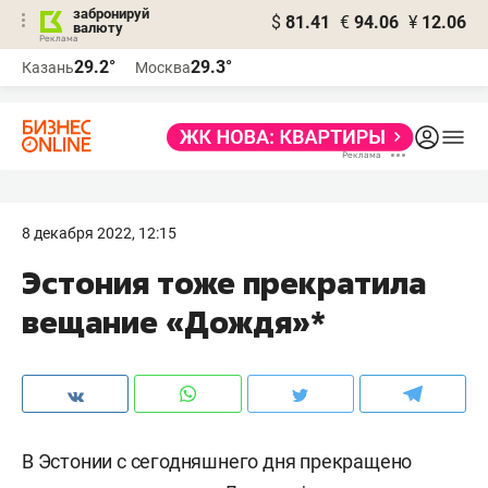
забронируй
$
81.41
€
94.06
¥
12.06
валюту
29.2°
29.3°
Казань
Москва
8 декабря 2022, 12:15
Эстония тоже прекратила
вещание «Дождя»*
В Эстонии с сегодняшнего дня прекращено