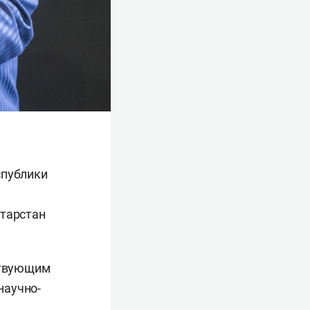
спублики
атарстан
йствующим
научно-