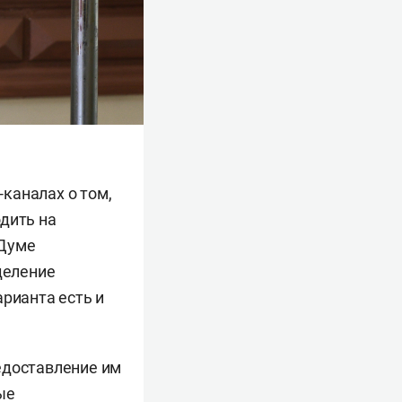
каналах о том,
дить на
 Думе
деление
арианта есть и
едоставление им
ые