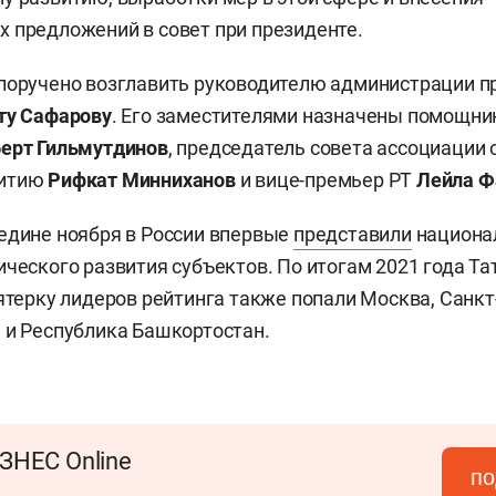
 предложений в совет при президенте.
поручено возглавить руководителю администрации п
ту Сафарову
. Его заместителями назначены помощни
ерт Гильмутдинов
, председатель совета ассоциации 
витию
Рифкат Минниханов
и вице-премьер РТ
Лейла Ф
едине ноября в России впервые
представили
национа
ического развития субъектов. По итогам 2021 года Та
пятерку лидеров рейтинга также попали Москва, Санкт
 и Республика Башкортостан.
ЗНЕС Online
по