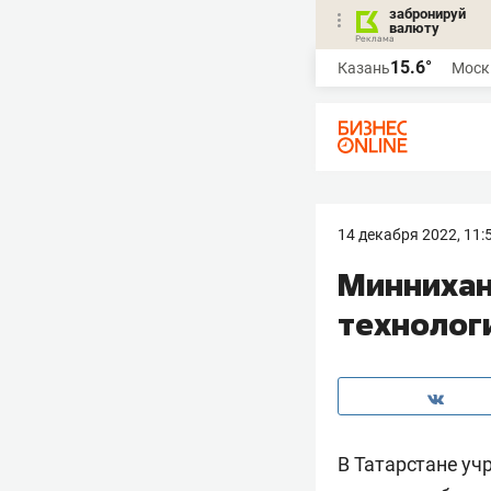
забронируй
валюту
15.6°
Казань
Моск
14 декабря 2022, 11:
Миннихан
технолог
В Татарстане уч