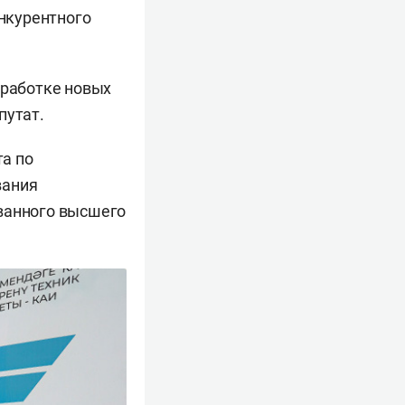
онкурентного
зработке новых
путат.
а по
вания
ованного высшего