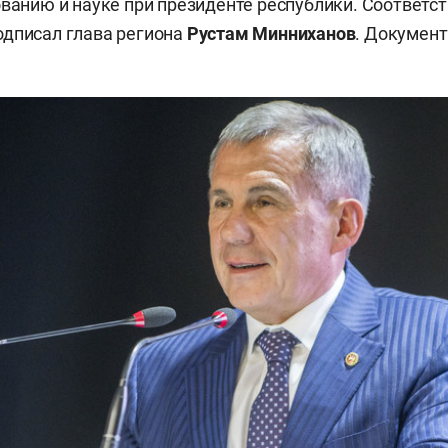
ованию и науке при президенте республики. Соответ
одписал глава региона
Рустам Минниханов
. Докумен