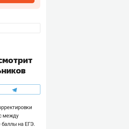
смотрит
ьников
орректировки
с между
баллы на ЕГЭ.