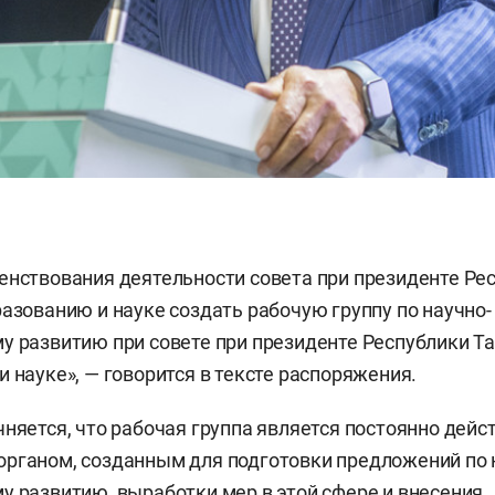
енствования деятельности совета при президенте Ре
разованию и науке создать рабочую группу по научно-
у развитию при совете при президенте Республики Т
и науке», — говорится в тексте распоряжения.
чняется, что рабочая группа является постоянно де
рганом, созданным для подготовки предложений по 
у развитию, выработки мер в этой сфере и внесения