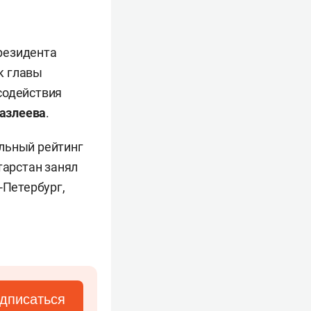
резидента
к главы
содействия
азлеева
.
льный рейтинг
тарстан занял
-Петербург,
дписаться