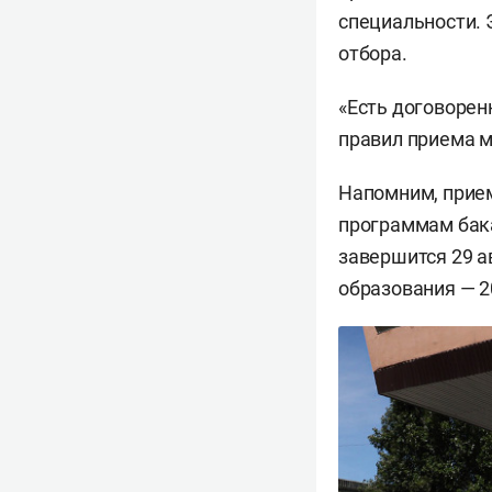
специальности. 
отбора.
«Есть договорен
правил приема м
Напомним, прием
программам бака
завершится 29 а
образования — 2