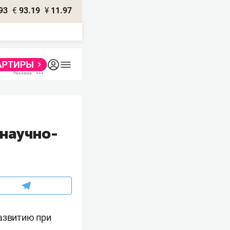
93
€
93.19
¥
11.97
 научно-
развитию при