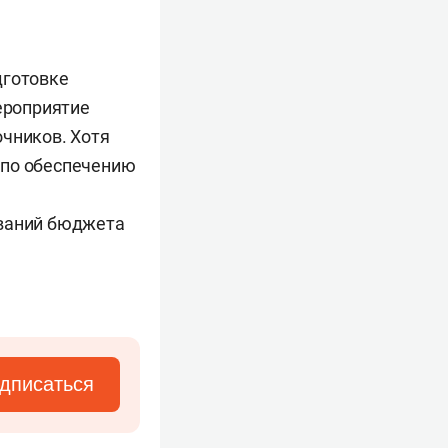
.
дготовке
мероприятие
очников. Хотя
 по обеспечению
ований бюджета
дписаться