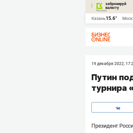
забронируй
валюту
15.6°
Казань
Моск
19 декабря 2022, 17:
Путин под
турнира 
Президент Росс