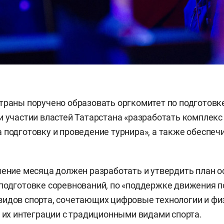
траны поручено образовать оргкомитет по подготовк
и участии властей Татарстана «разработать комплекс
 подготовку и проведение турнира», а также обеспеч
чение месяца должен разработать и утвердить план 
подготовке соревнований, по «поддержке движения 
видов спорта, сочетающих цифровые технологии и ф
о их интеграции с традиционными видами спорта.