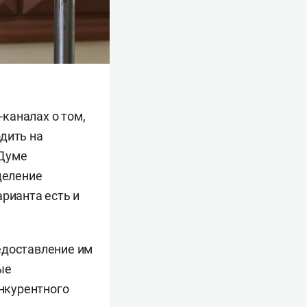
каналах о том,
дить на
 Думе
деление
арианта есть и
едоставление им
ые
онкурентного