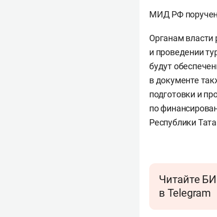
МИД РФ поручено
Органам власти 
и проведении ту
будут обеспечен
в документе так
подготовки и про
по финансирован
Республики Тата
Читайте БИ
в Telegram