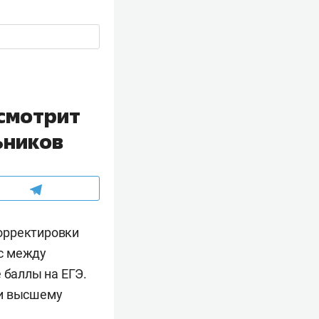
смотрит
ьников
орректировки
с между
баллы на ЕГЭ.
 и высшему