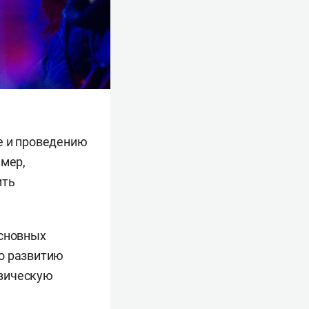
е и проведению
 мер,
ить
основных
по развитию
изическую