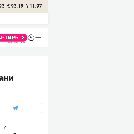
93
€
93.19
¥
11.97
ани
ани