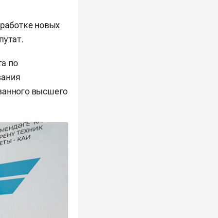
зработке новых
путат.
а по
вания
ованного высшего