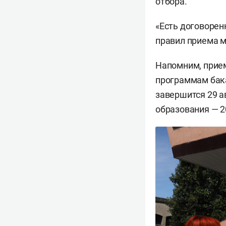
отбора.
«Есть договорен
правил приема м
Напомним, прием
программам бака
завершится 29 а
образования — 2