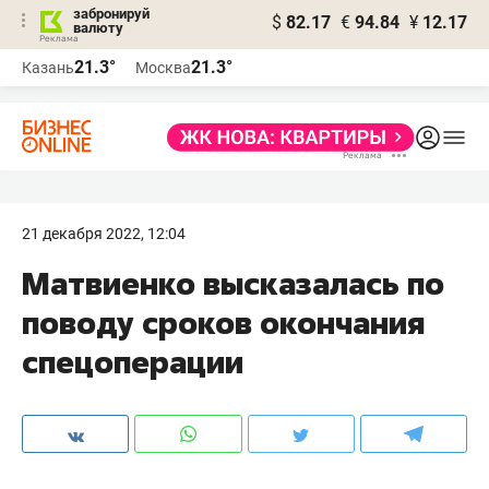
забронируй
$
82.17
€
94.84
¥
12.17
валюту
21.3°
21.3°
Казань
Москва
21 декабря 2022, 12:04
Матвиенко высказалась по
поводу сроков окончания
спецоперации