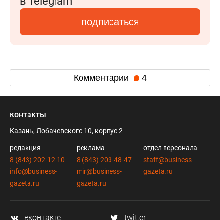
в Telegram
подписаться
Комментарии
4
контакты
Казань, Лобачевского 10, корпус 2
редакция
реклама
отдел персонала
8 (843) 202-12-10
8 (843) 203-48-47
staff@business-
info@business-
mir@business-
gazeta.ru
gazeta.ru
gazeta.ru
вконтакте
twitter