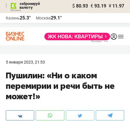
забронируй
$
80.93
€
93.19
¥
11.97
валюту
25.3°
29.1°
Казань
Москва
5 января 2023, 21:53
Пушилин: «Ни о каком
перемирии и речи быть не
может!»