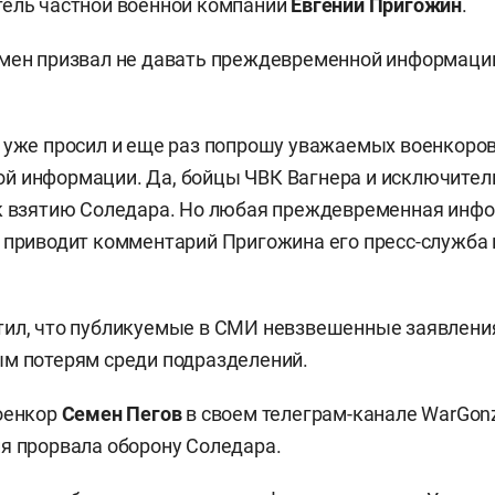
тель частной военной компании
Евгений Пригожин
.
мен призвал не давать преждевременной информации
 уже просил и еще раз попрошу уважаемых военкоров
й информации. Да, бойцы ЧВК Вагнера и исключител
 к взятию Соледара. Но любая преждевременная инф
 приводит комментарий Пригожина его пресс-служба 
тил, что публикуемые в СМИ невзвешенные заявлени
м потерям среди подразделений.
оенкор
Семен Пегов
в своем телеграм-канале WarGon
я прорвала оборону Соледара.