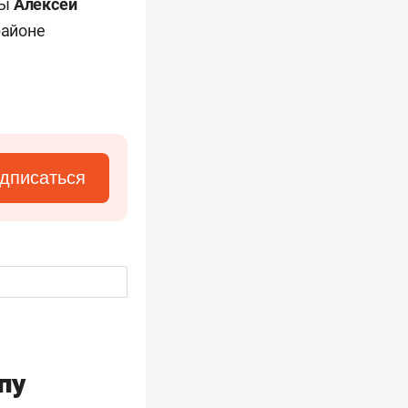
ны
Алексей
районе
дписаться
пу