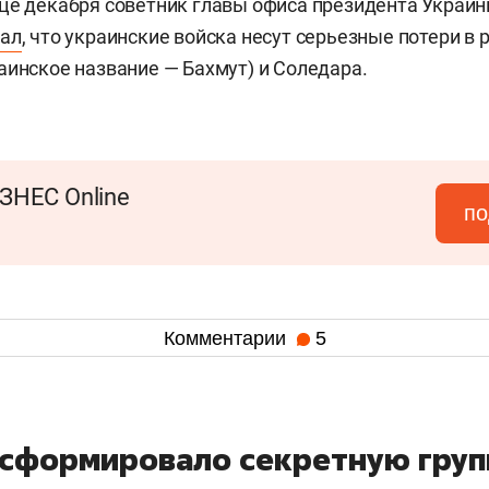
це декабря советник главы офиса президента Украи
нал
, что украинские войска несут серьезные потери в 
аинское название — Бахмут) и Соледара.
ЗНЕС Online
по
Комментарии
5
 сформировало секретную груп