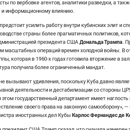
сты по вербовке агентов, аналитики разведки, а такж
 и информационному влиянию.
редстоит усилить работу внутри кубинских элит и с
оводстве страны более прагматичных политиков, ко
 администрацией президента США
Дональда Трампа
. П
ии масштабных операций времен холодной войны. В о
ппы, которая в 1960-х годах готовила вторжение в зал
ура получила более ограниченный мандат.
не вызывают удивления, поскольку Куба давно являе
вной деятельности и дестабилизации со стороны ЦР
и этом государственный департамент имеет наглость
ествление своего права на законную самооборону», — 
нистра иностранных дел Кубы
Карлос Фернандес де К
е президент США Трамп
сказал
, что сначала намерен