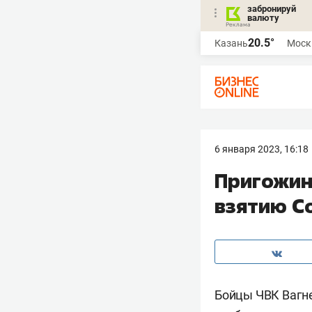
забронируй
валюту
20.5°
Казань
Моск
6 января 2023, 16:18
Пригожин 
взятию С
Бойцы ЧВК Вагне