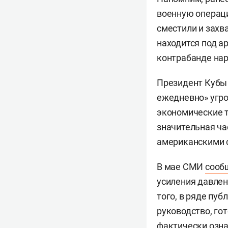
военную операци
сместили и захв
находится под а
контрабанде нар
Президент Куб
ежедневно» угр
экономические т
значительная ча
американскими с
В мае СМИ
сооб
усиления давлен
того, в ряде пу
руководство, го
фактически озна