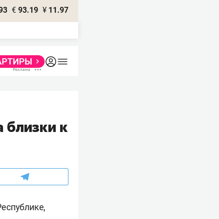
93
€
93.19
¥
11.97
 близки к
Республике,