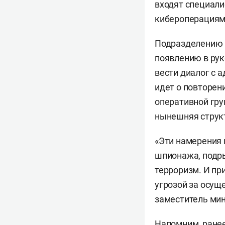
входят специали
кибероперациям
Подразделению п
появлению в рук
вести диалог с
идет о повторен
оперативной гру
нынешняя структ
«Эти намерения 
шпионажа, подры
терроризм. И пр
угрозой за осущ
заместитель ми
Напомним, ране