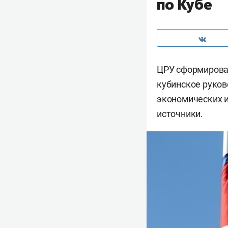
по Кубе
ЦРУ сформировал
кубинское руко
экономических и
источники.