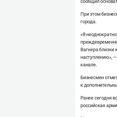
сообщил основа
При этом бизнес
города.
«Я неоднократно
преждевременно
Вагнера близки
наступлению», —
канале.
Бизнесмен отме
к дополнительны
Ранее сегодня в
российская арми