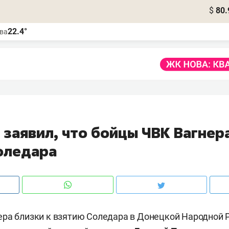
$
80.
22.4°
ва
заявил, что бойцы ЧВК Вагнера
оледара
ра близки к взятию Соледара в Донецкой Народной 