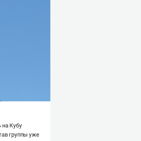
 на Кубу
тав группы уже