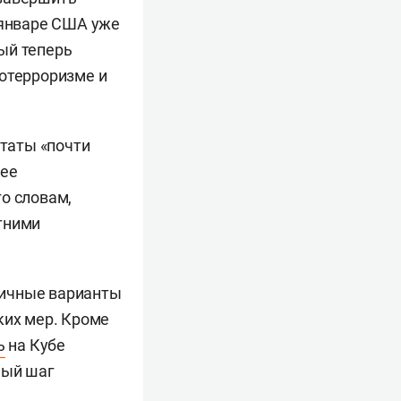
 январе США уже
рый теперь
котерроризме и
таты «почти
 ее
о словам,
тними
личные варианты
ких мер. Кроме
ь
на Кубе
ный шаг