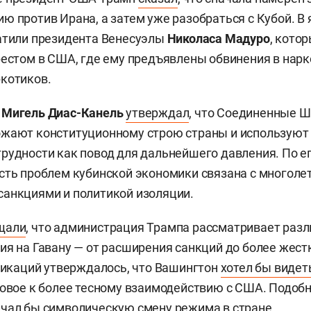
ю против Ирана, а затем уже разобраться с Кубой. В
атили президента Венесуэлы
Николаса
Мадуро
, кото
рестом в США, где ему предъявлены обвинения в нар
котиков.
ы
Мигель Диас-Канель
утверждал
, что Соединенные Ш
ожают конституционному строю страны и используют
рудности как повод для дальнейшего давления. По ег
сть проблем кубинской экономики связана с многоле
анкциями и политикой изоляции.
щали
, что администрация Трампа рассматривает раз
ия на Гавану — от расширения санкций до более жест
бликаций утверждалось, что Вашингтон
хотел бы видет
товое к более тесному взаимодействию с США. Подоб
чал бы символическую смену режима в стране.