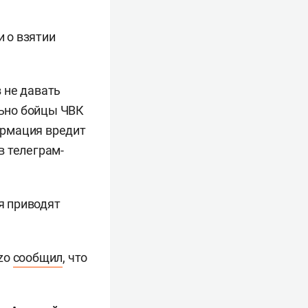
 о взятии
 не давать
ьно бойцы ЧВК
ормация вредит
в телеграм-
я приводят
zo
сообщил
, что