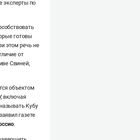
е эксперты по
пособствовать
торые готовы
ри этом речь не
тличие от
иве Свиней,
тся объектом
У, включая
 называть Кубу
заявил газете
оссио
.
 завершить