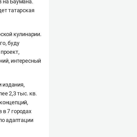
 на Баумана.
дет татарская
рской кулинарии.
го, буду
 проект,
ний, интересный
 издания,
е 2,3 тыс. кв.
 концепций,
 в 7 городах
 по адаптации