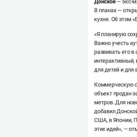
Донской
— экс-м
В планах — откр
кухня. Об этом 
«Я планирую сох
Важно учесть ау
развивать его в
интерактивный, 
для детей и для 
Коммерческую ст
объект продан з
метров. Для нов
добавил Донской
США, в Японии, 
этих идей», — о