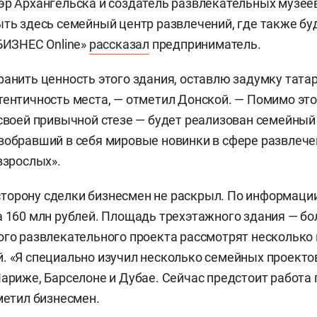
эр Архангельска и создатель развлекательных музеев
ыть здесь семейный центр развлечений, где также бу
«БИЗНЕС Online»
рассказал
предприниматель.
ранить ценность этого здания, оставлю задумку тата
тентичность места, — отметил Донской. — Помимо это
 своей привычной стезе — будет реализован семейный
вобравший в себя мировые новинки в сфере развлече
взрослых».
орону сделки бизнесмен не раскрыл. По информации
а 160 млн рублей. Площадь трехэтажного здания — боле
ого развлекательного проекта рассмотрят несколько
. «Я специально изучил несколько семейных проектов
Париже, Барселоне и Дубае. Сейчас предстоит работа
тметил бизнесмен.