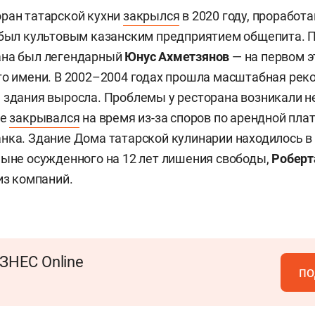
ран татарской кухни
закрылся
в 2020 году, проработа
н был культовым казанским предприятием общепита.
ана был легендарный
Юнус Ахметзянов
— на первом 
го имени. В 2002–2004 годах прошла масштабная рек
 здания выросла. Проблемы у ресторана возникали н
же
закрывался
на время из-за споров по арендной плат
нка. Здание Дома татарской кулинарии находилось в
ныне осужденного на 12 лет лишения свободы,
Роберт
из компаний.
ЗНЕС Online
по