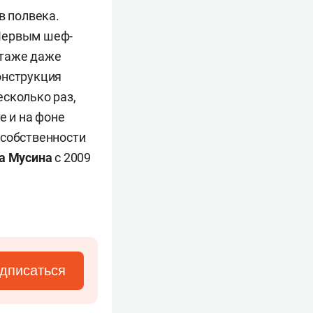
в полвека.
 Первым шеф-
этаже даже
онструкция
есколько раз,
е и на фоне
 собственности
а Мусина
с 2009
дписаться