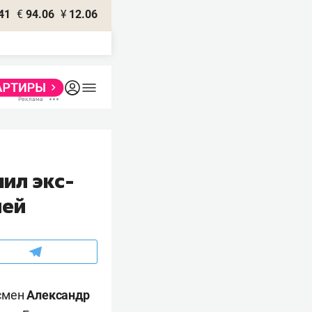
41
€
94.06
¥
12.06
ил экс-
лей
есмен
Александр