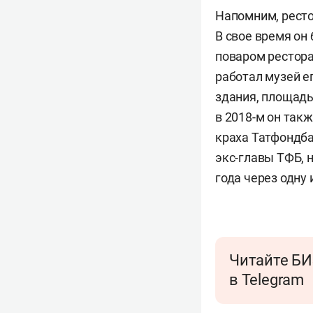
Напомним, ресто
В свое время о
поваром рестор
работал музей е
здания, площадь
в 2018-м он так
краха Татфондба
экс-главы ТФБ, 
года через одну 
Читайте БИ
в Telegram