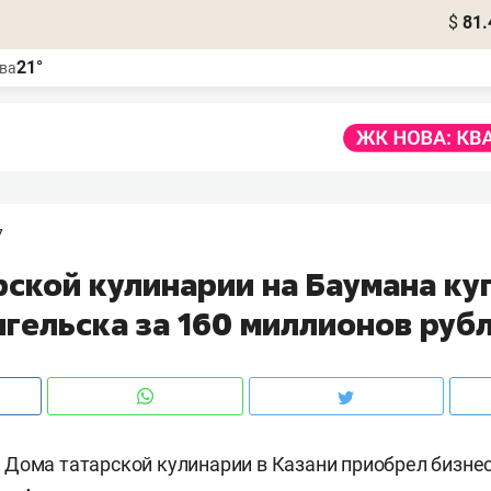
$
81.
21°
ва
7
ской кулинарии на Баумана куп
нгельска за 160 миллионов руб
 Дома татарской кулинарии в Казани приобрел бизн