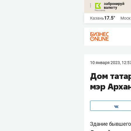
забронируй
валюту
17.5°
Казань
Моск
10 января 2023, 12:5
Дом татар
мэр Арха
Здание бывшего