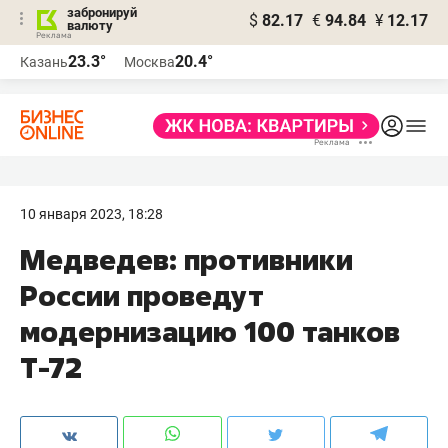
забронируй
$
82.17
€
94.84
¥
12.17
валюту
23.3°
20.4°
Казань
Москва
10 января 2023, 18:28
​Медведев: противники
России проведут
модернизацию 100 танков
Т-72