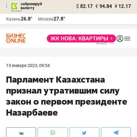
забронируй
$
82.17
€
94.84
¥
12.17
валюту
26.8°
27.8°
Казань
Москва
13 января 2023, 09:54
Парламент Казахстана
признал утратившим силу
закон о первом президенте
Назарбаеве