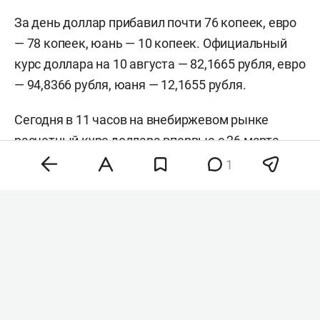
За день доллар прибавил почти 76 копеек, евро
— 78 копеек, юань — 10 копеек. Официальный
курс доллара на 10 августа — 82,1665 рубля, евро
— 94,8366 рубля, юаня — 12,1655 рубля.
Сегодня в 11 часов на внебиржевом рынке
расчетный курс доллара впервые с 26 марта
также перевалил за 82 рубля. К середине дня
1
американская валюта стоила 82,01 рубля,
прибавив 43 копейки к закрытию предыдущей
сессии.
Накануне ЦБ
поднял
официальный курс евро на
7 августа до 94,06 рубля, что на 0,87 рубля выше
предыдущего значения. Курс доллара также