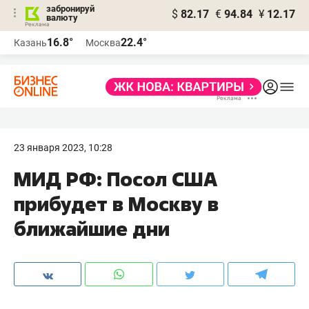
забронируй
$
82.17
€
94.84
¥
12.17
валюту
16.8°
22.4°
Казань
Москва
23 января 2023, 10:28
МИД РФ: Посол США
прибудет в Москву в
ближайшие дни