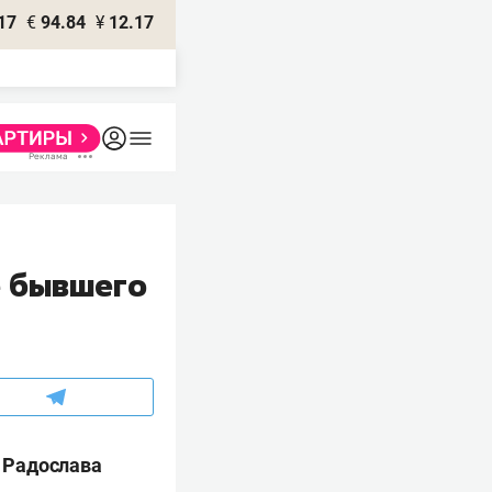
17
€
94.84
¥
12.17
е бывшего
и
Радослава