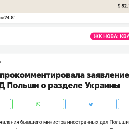
$
82.
24.8°
ва
6
 прокомментировала заявлени
Д Польши о разделе Украины
аявления бывшего министра иностранных дел Польш