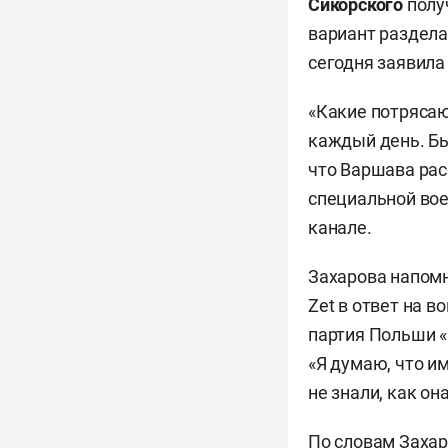
Сикорского
полу
вариант раздела
сегодня заявил
«Какие потряса
каждый день. Б
что Варшава рас
специальной вое
канале.
Захарова напом
Zet в ответ на в
партия Польши «
«Я думаю, что и
не знали, как он
По словам Захар