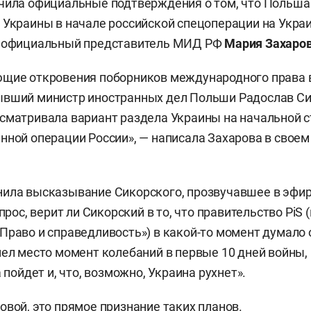
чила официальные подтверждения о том, что Польша
 Украины в начале российской спецоперации на Укра
а официальный представитель МИД РФ
Мария Захаро
ющие откровения поборников международного права
ывший министр иностранных дел Польши Радослав Си
сматривала вариант раздела Украины на начальной 
нной операции России», — написала Захарова в своем
нила высказывание Сикорского, прозвучавшее в эфи
опрос, верит ли Сикорский в то, что правительство PiS
Право и справедливость») в какой-то момент думало 
мел место момент колебаний в первые 10 дней войны,
а пойдет и, что, возможно, Украина рухнет».
овой, это прямое признание таких планов.