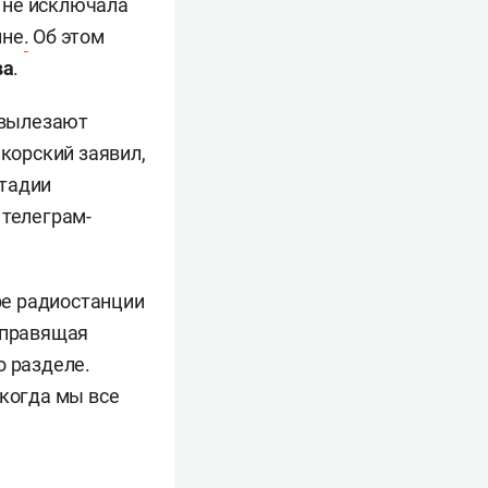
 не исключала
ине
.
Об этом
ва
.
 вылезают
корский заявил,
стадии
 телеграм-
ре радиостанции
 (правящая
о разделе.
 когда мы все