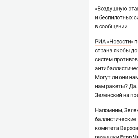
«Воздушную атак
и беспилотных с
в сообщении.
РИА «Новости
» 
страна якобы до
систем противов
антибаллистичес
Могут ли они на
нам ракеты? Да. 
Зеленский на пр
Напомним, Зеле
баллистические 
комитета Верхов
разведки
Егор Ч