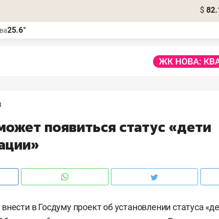
$
82.
25.6°
ва
8
может появиться статус «дети
ации»
внести в Госдуму проект об установлении статуса «д