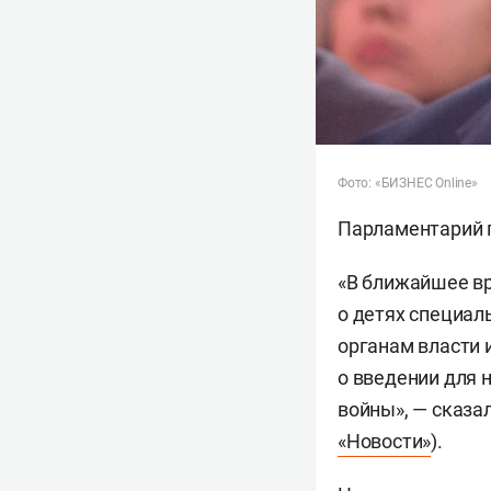
Фото: «БИЗНЕС Online»
Парламентарий п
«В ближайшее вр
о детях специал
органам власти 
о введении для 
войны», — сказа
«Новости»
).