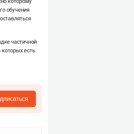
сно которому
го обучения
доставляться
ядке частичной
 которых есть
дписаться