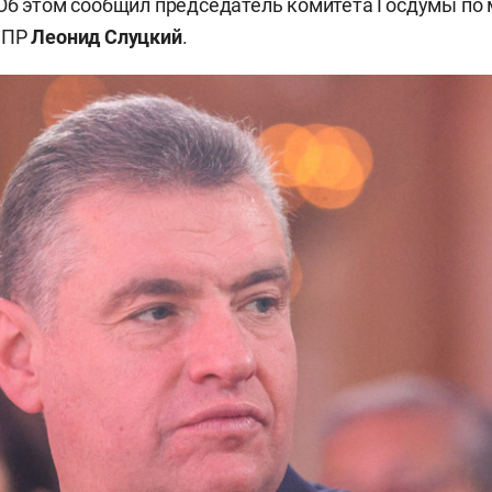
 Об этом сообщил председатель комитета Госдумы п
ДПР
Леонид Слуцкий
.