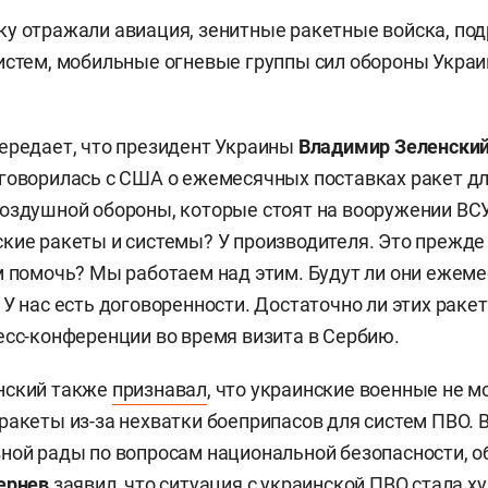
у отражали авиация, зенитные ракетные войска, по
истем, мобильные огневые группы сил обороны Украи
передает, что президент Украины
Владимир Зеленски
говорилась с США о ежемесячных поставках ракет д
оздушной обороны, которые стоят на вооружении ВСУ.
кие ракеты и системы? У производителя. Это прежде
м помочь? Мы работаем над этим. Будут ли они ежем
У нас есть договоренности. Достаточно ли этих ракет
есс-конференции во время визита в Сербию.
нский также
признавал
, что украинские военные не м
ракеты из-за нехватки боеприпасов для систем ПВО. В
ной рады по вопросам национальной безопасности, о
ернев
заявил, что ситуация с украинской ПВО стала х