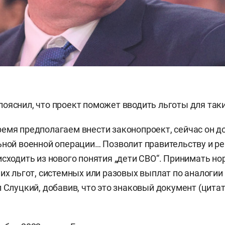
ояснил, что проект поможет вводить льготы для таки
емя предполагаем внести законопроект, сейчас он д
ьной военной операции… Позволит правительству и 
исходить из нового понятия „дети СВО“. Принимать н
них льгот, системных или разовых выплат по аналогии
л Слуцкий, добавив, что это знаковый документ (цита