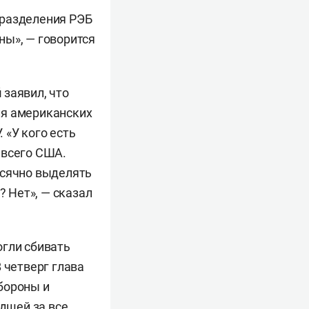
дразделения РЭБ
ны», — говорится
й
заявил, что
ля американских
 «У кого есть
 всего США.
есячно выделять
? Нет», — сказал
огли сбивать
 четверг глава
бороны и
удшей за все