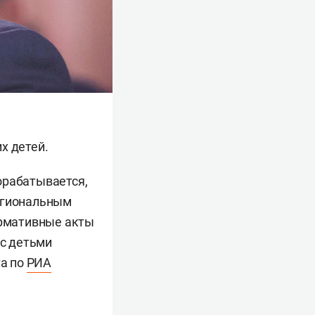
х детей.
орабатывается,
региональным
ормативные акты
 с детьми
та по
РИА