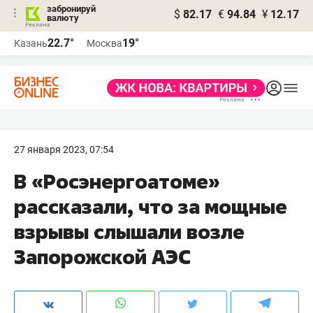
забронируй
$
82.17
€
94.84
¥
12.17
валюту
22.7°
19°
Казань
Москва
27 января 2023, 07:54
В «Росэнергоатоме»
рассказали, что за мощные
взрывы слышали возле
Запорожской АЭС