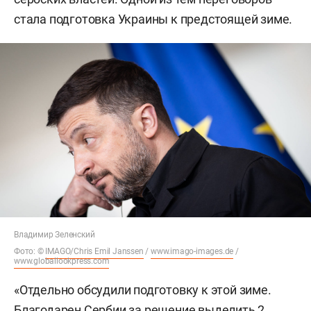
стала подготовка Украины к предстоящей зиме.
Владимир Зеленский
Фото: ©
IMAGO/Chris Emil Janssen
/
www.imago-images.de
/
www.globallookpress.com
«Отдельно обсудили подготовку к этой зиме.
Благодарен Сербии за решение выделить 2