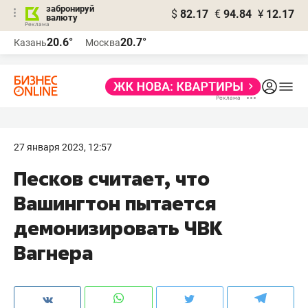
забронируй
$
82.17
€
94.84
¥
12.17
валюту
20.6°
20.7°
Казань
Москва
27 января 2023, 12:57
Песков считает, что
Вашингтон пытается
демонизировать ЧВК
Вагнера