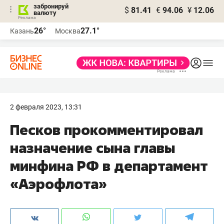
забронируй
$
81.41
€
94.06
¥
12.06
валюту
26°
27.1°
Казань
Москва
2 февраля 2023, 13:31
Песков прокомментировал
назначение сына главы
минфина РФ в департамент
«Аэрофлота»