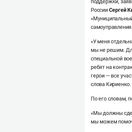
поддержки, заяв
России
Сергей К
«Муниципальный 
самоуправления
«У меня отдельн
мы не решим. Дл
специальной вое
ребят на контра
герои — все уча
слова Кириенко.
По его словам, 
«Мы должны сдел
мы можем помочь