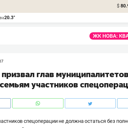
$
80.
20.3°
ва
07
 призвал глав муниципалитето
 семьям участников спецопера
частников спецоперации не должна остаться без пол