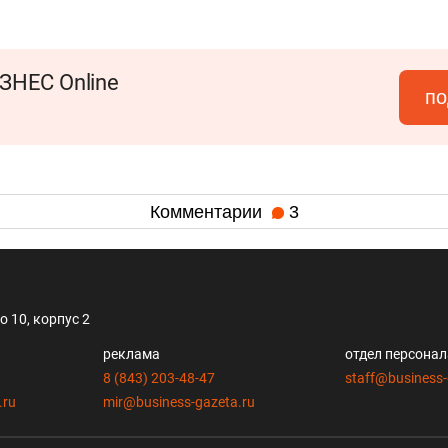
ЗНЕС Online
по
Комментарии
3
 10, корпус 2
реклама
отдел персона
8 (843) 203-48-47
staff@business-
.ru
mir@business-gazeta.ru