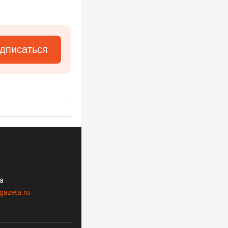
дписаться
ла
gazeta.ru