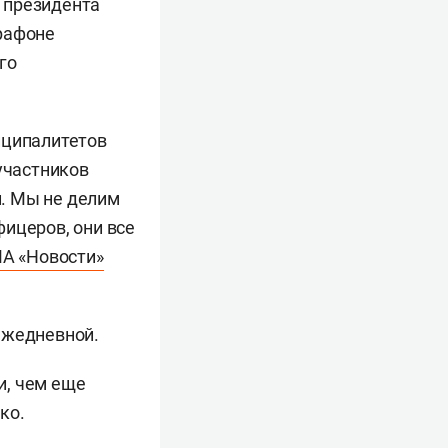
 президента
арафоне
го
иципалитетов
участников
. Мы не делим
ицеров, они все
А «Новости»
ежедневной.
и, чем еще
ко.