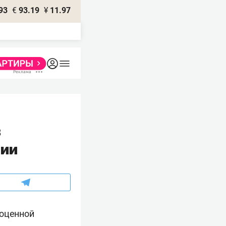
93
€
93.19
¥
11.97
в
ции
ноценной