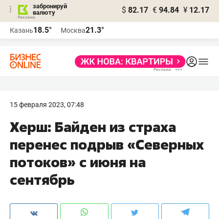
забронируй
$
82.17
€
94.84
¥
12.17
валюту
18.5°
21.3°
Казань
Москва
15 февраля 2023, 07:48
Херш: Байден из страха
перенес подрыв «Северных
потоков» с июня на
сентябрь