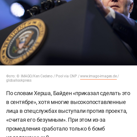
Фото: © IMAGO/Ken Cedeno / Pool via CNP /
www.imago-images.de
/
globallookpress
По словам Херша, Байден «приказал сделать это
в сентябре», хотя многие высокопоставленные
лица в спецслужбах выступали против проекта,
«считая его безумным». При этом из-за
промедления сработало только 6 бомб