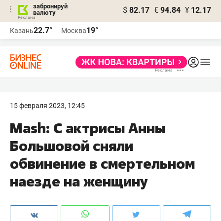
забронируй
$
82.17
€
94.84
¥
12.17
валюту
22.7°
19°
Казань
Москва
15 февраля 2023, 12:45
Mash: С актрисы Анны
Большовой сняли
обвинение в смертельном
наезде на женщину