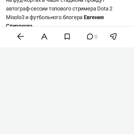
автограф-сессии топового стримера Dota 2
Misolo3 и футбольного блогера
Евгения
Спирякова
.
0
При покупке билета на матч с «Оренбургом» клуб
предоставляет скидку 50% на билет на матч
Кубка России (путь РПЛ) против «Спартака»,
который пройдет 19 августа.
Билеты на игру можно приобрести в кассах
стадиона или на
сайте
«Рубина». За событиями
матча можно будет следить в официальном
канале
«Рубина» в «Максе».
Реклама. ООО «ФК Рубин» ОГРН 1181690013120 Казань, ул.
Копылова 2