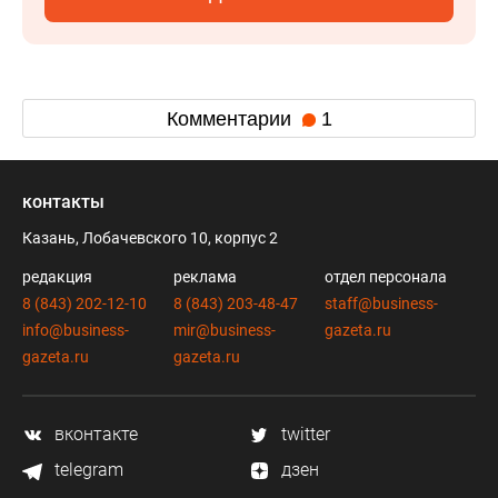
Комментарии
1
контакты
Казань, Лобачевского 10, корпус 2
редакция
реклама
отдел персонала
8 (843) 202-12-10
8 (843) 203-48-47
staff@business-
info@business-
mir@business-
gazeta.ru
gazeta.ru
gazeta.ru
вконтакте
twitter
telegram
дзен