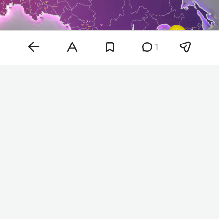
1
Фото: «БИЗНЕС Online»
«Она позволит предпринимателям передать
маркетплейсу часть процессов по подготовке
товаров к отправке и сэкономить время на
обработке заказов», — говорится в сообщении
компании. Услуга получила название
«Фулфилмент в СЦ». Пока она доступна
ограниченной группе продавцов.