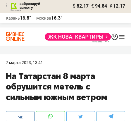
забронируй
$
82.17
€
94.84
¥
12.17
валюту
16.8°
16.3°
Казань
Москва
7 марта 2023, 13:41
На Татарстан 8 марта
обрушится метель с
сильным южным ветром