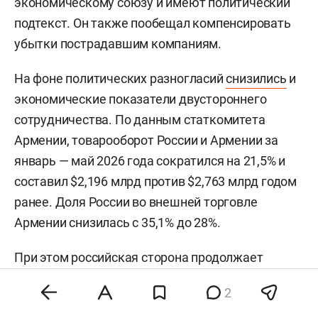
экономическому союзу и имеют политический
подтекст. Он также пообещал компенсировать
убытки пострадавшим компаниям.
На фоне политических разногласий
снизились
и
экономические показатели двустороннего
сотрудничества. По данным статкомитета
Армении, товарооборот России и Армении за
январь — май 2026 года сократился на 21,5% и
составил $2,196 млрд против $2,763 млрд годом
ранее. Доля России во внешней торговле
Армении снизилась с 35,1% до 28%.
При этом российская сторона продолжает
заявлять о сохранении тесных связей с
2
Арменией. Вице-премьер РФ
Алексей Оверчук