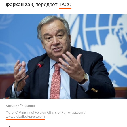
Фархан Хак
, передает
ТАСС
.
Антониу Гутерриш
Фото: © Ministry of Foreign Affairs of R / Twitter.com /
www.globallookpress.com