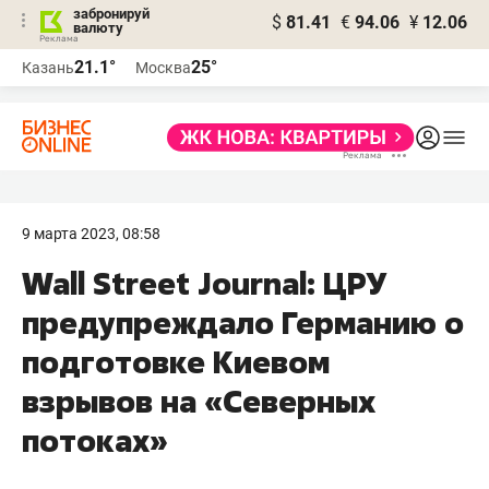
забронируй
$
81.41
€
94.06
¥
12.06
валюту
21.1°
25°
Казань
Москва
9 марта 2023, 08:58
Wall Street Journal: ЦРУ
предупреждало Германию о
подготовке Киевом
взрывов на «Северных
потоках»