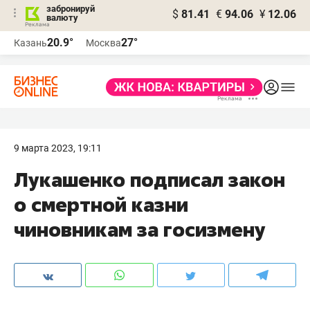
забронируй
$
81.41
€
94.06
¥
12.06
валюту
20.9°
27°
Казань
Москва
9 марта 2023, 19:11
Лукашенко подписал закон
о смертной казни
чиновникам за госизмену