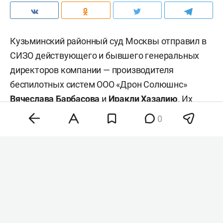
Кузьминский районный суд Москвы отправил в
СИЗО действующего и бывшего генеральных
директоров компании — производителя
беспилотных систем ООО «Дрон Солюшнс»
Вячеслава Барбасова
и
Иракли Хазалию
. Их
обвиняют в мошенничестве в особо крупном
0
размере. Об этом пишет «
Коммерсантъ
».