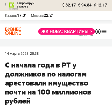
забронируй
$
82.17
€
94.84
¥
12.17
валюту
17.3°
22.2°
Казань
Москва
14 марта 2023, 20:38
С начала года в РТ у
должников по налогам
арестовали имущество
почти на 100 миллионов
рублей