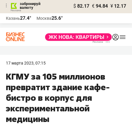
забронируй
$
82.17
€
94.84
¥
12.17
валюту
27.4°
25.6°
Казань
Москва
17 марта 2023, 07:15
КГМУ за 105 миллионов
превратит здание кафе-
бистро в корпус для
экспериментальной
медицины