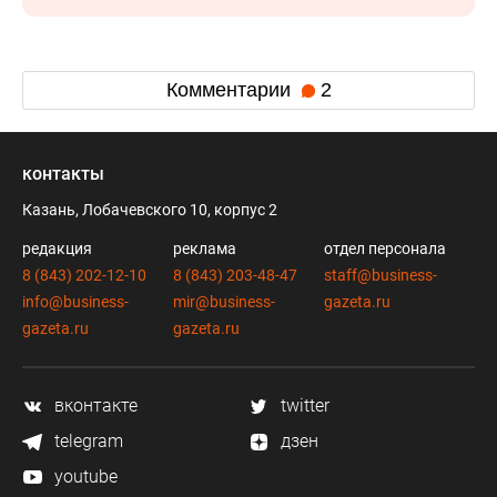
Комментарии
2
контакты
Казань, Лобачевского 10, корпус 2
редакция
реклама
отдел персонала
8 (843) 202-12-10
8 (843) 203-48-47
staff@business-
info@business-
mir@business-
gazeta.ru
gazeta.ru
gazeta.ru
вконтакте
twitter
telegram
дзен
youtube