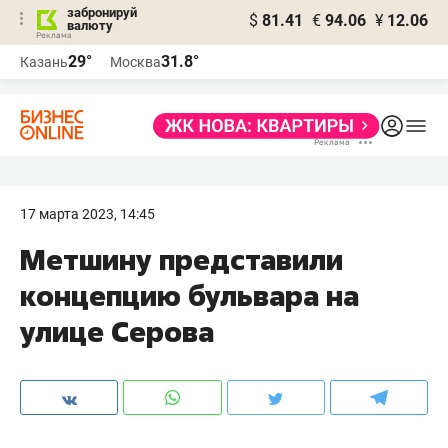
забронируй
$
81.41
€
94.06
¥
12.06
валюту
29°
31.8°
Казань
Москва
17 марта 2023, 14:45
Метшину представили
концепцию бульвара на
улице Серова