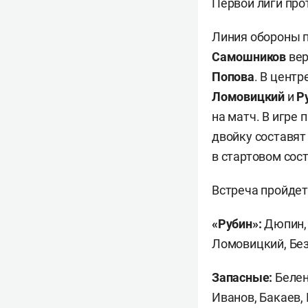
Первой лиги пр
Линия обороны п
Самошников
вер
Попова
. В центр
Ломовицкий
и
Р
на матч. В игре
двойку составя
в стартовом сост
Встреча пройдет 
«Рубин»:
Дюпин, 
Ломовицкий, Без
Запасные:
Белен
Иванов, Бакаев,