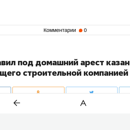
Комментарии
0
авил под домашний арест казан
щего строительной компанией 
ный суд Казани изменил меру пресечения
Фариду Ну
осковской фирмой IP-Group, обвиняемому в коммерч
и строительстве школы. Об этом сообщает корреспо