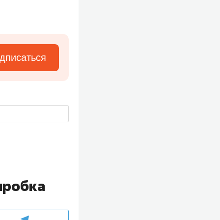
дписаться
пробка