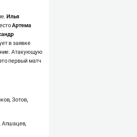
ие.
Илья
есто
Артема
сандр
ует в заявке
дение. Атакующую
это первый матч
ков, Зотов,
, Апшацев,