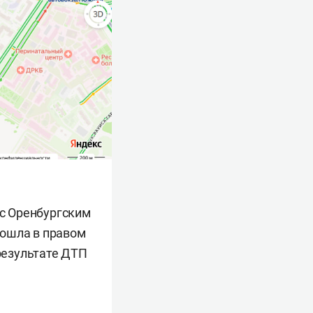
 с Оренбургским
зошла в правом
 результате ДТП