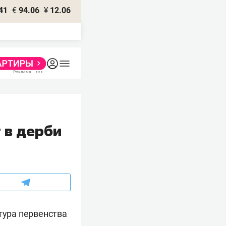
41
€
94.06
¥
12.06
 в дерби
тура первенства