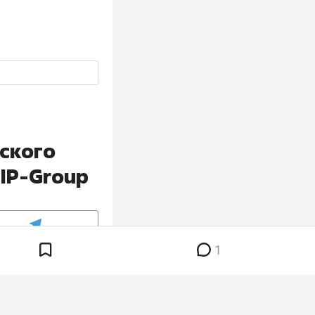
ского
IP-Group
1
рутдинову
,
еском подкупе
ндент «БИЗНЕС