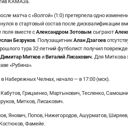
отив КАМАЗа.
осле матча с «Волгой» (1:0) претерпела одно изменен
нулся в стартовый состав после дисквалификации вм
е поля вместе с
Александром Зотовым
сыграют
Алек
услан Безруков
. Полузащитник
Алан Дзагоев
отсутств
 прошлого тура 32-летний футболист получил повреж
т
Димитар Митков
и
Виталий Лисакович
. Для Миткова 
аве «Рубина».
в Набережных Челнах, начало — в 17:00 (мск).
Кабутов, Грицаенко, Мартынович, Тесленко, Самошни
руков, Митков, Лисакович.
ов, Янович, Попов, Нижегородов, Ашурматов, Ширяев
 Костюков, Фамейе.