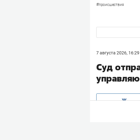
#
происшествия
7 августа 2026, 16:29
Суд отпр
управляю
Советский район
управляющему м
субподрячика пр