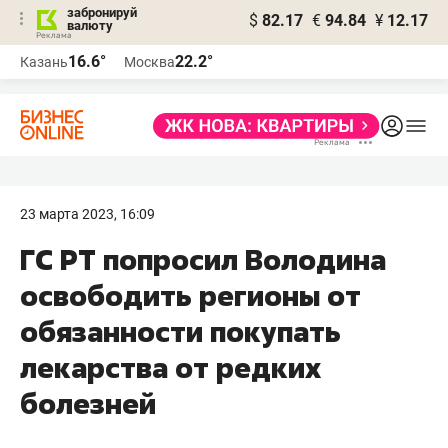
забронируй
$
82.17
€
94.84
¥
12.17
валюту
16.6°
22.2°
Казань
Москва
23 марта 2023, 16:09
​ГС РТ попросил Володина
освободить регионы от
обязанности покупать
лекарства от редких
болезней