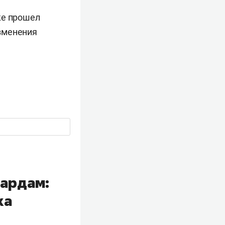
же прошел
зменения
нардам:
ка