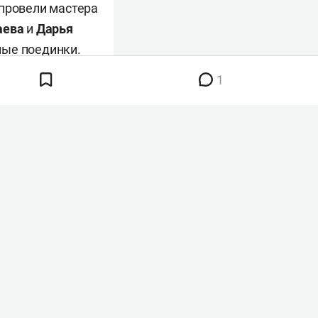
 провели мастера
аева
и
Дарья
ные поединки.
1
олу, волейболу и
серском ринге
мали участников