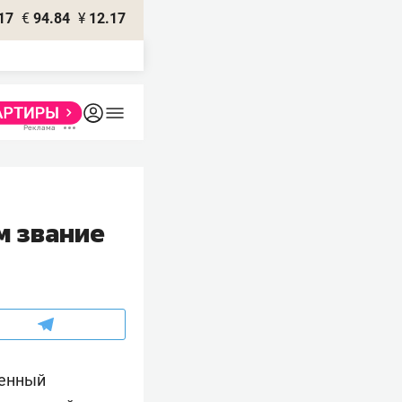
17
€
94.84
¥
12.17
м звание
женный