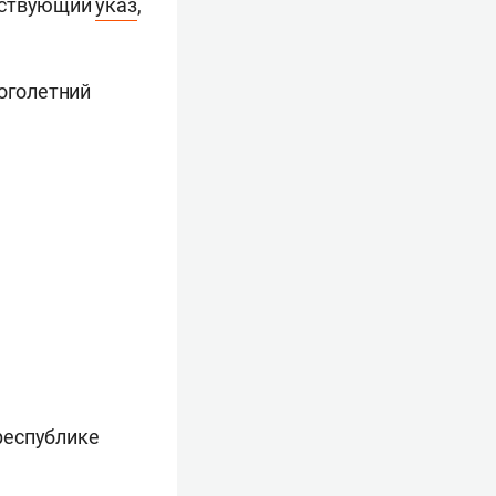
етствующий
указ
,
ноголетний
республике