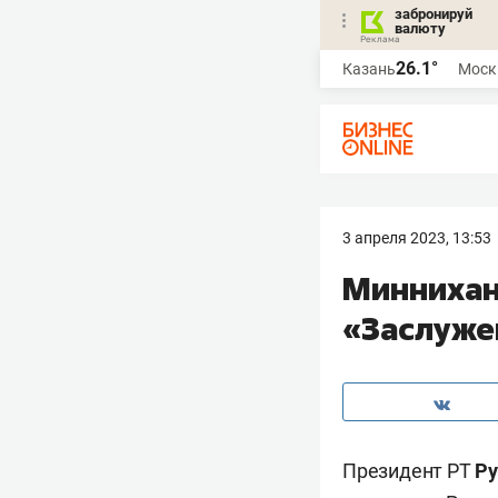
забронируй
валюту
26.1°
Казань
Моск
3 апреля 2023, 13:53
Миннихан
«Заслуже
Президент РТ
Ру