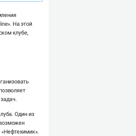
мления
ne». На этой
ском клубе,
рганизовать
 позволяет
 задач.
луба. Один из
 возможен
я «Нефтехимик».