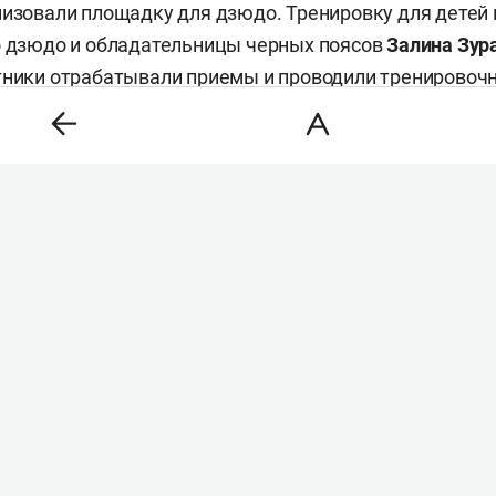
низовали площадку для дзюдо. Тренировку для детей
о дзюдо и обладательницы черных поясов
Залина Зур
стники отрабатывали приемы и проводили тренировоч
сь организовали площадки по вольной борьбе, баскетб
 На баскетбольной площадке играли юноши, а на бок
казательные поединки.
ли нормативы ГТО. Представители комплекса прини
езультаты испытаний.