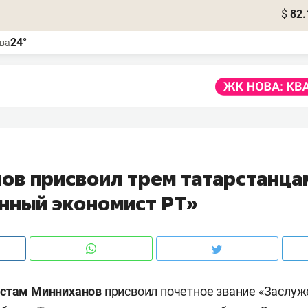
$
82.
24°
ва
ов присвоил трем татарстанца
нный экономист РТ»
стам Минниханов
присвоил почетное звание «Заслу