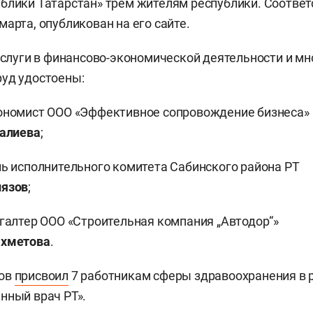
ублики Татарстан» трем жителям республики. Соотв
марта, опубликован на его сайте.
заслуги в финансово-экономической деятельности и м
уд удостоены:
ономист ООО «Эффективное сопровождение бизнеса»
Валиева
;
ь исполнительного комитета Сабинского района РТ
язов
;
галтер ООО «Строительная компания „Автодор“»
хметова
.
нов
присвоил
7 работникам сферы здравоохранения в 
нный врач РТ».