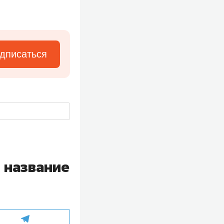
дписаться
 название