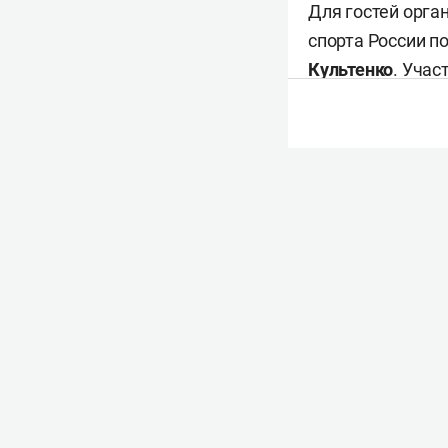
Для гостей орга
спорта России п
Культенко
. Уча
Фото: «БИЗНЕС Online»
Кроме того, зде
хоккею с мячом.
дети провели по
Фото: «БИЗНЕС Online»
Желающие сдава
и фиксировали р