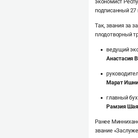
экономист Респ
подписанный 27 
Так, звания за 
плодотворный тр
ведущий эк
Анастасия 
руководител
Марат Ишни
главный бух
Рамзия Шая
Ранее Минниха
звание «Заслуже