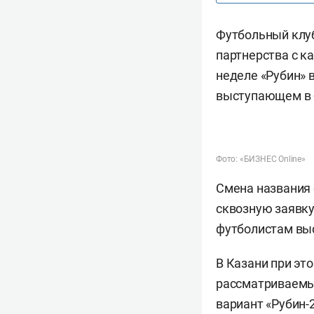
Футбольный клу
партнерства с к
неделе «Рубин»
выступающем в
Фото: «БИЗНЕС Online»
Смена названия 
сквозную заявку
футболистам выс
В Казани при эт
рассматриваемы
вариант «Рубин-