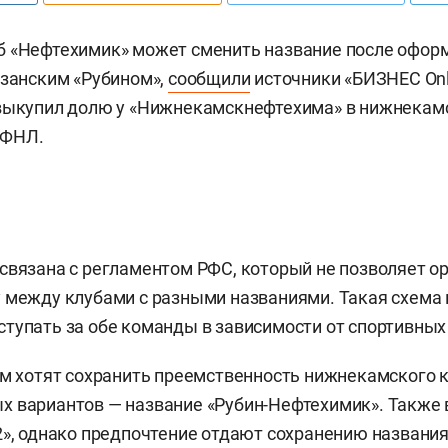
б «Нефтехимик» может сменить название после офор
азанским «Рубином»,
сообщили
источники «БИЗНЕС Onli
 выкупил долю у «Нижнекамскнефтехима» в нижнекам
 ФНЛ.
связана с регламентом РФС, который не позволяет о
 между клубами с разными названиями. Такая схема
тупать за обе команды в зависимости от спортивных
ом хотят сохранить преемственность нижнекамского к
х вариантов — название «Рубин-Нефтехимик». Также
2», однако предпочтение отдают сохранению названи