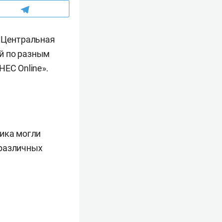
. Центральная
й по разным
ЕС Online».
ника могли
 различных