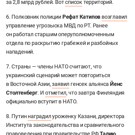
за 2,8 млрд рублей. Вот
список
территорий.
6. Полковник полиции
Рефат Катипов
возглавил
управление угрозыска МВД по РТ. Ранее
он работал старшим оперуполномоченным
отдела по раскрытию грабежей и разбойных
нападений.
7. Страны — члены НАТО считают, что
украинский сценарий может повториться
в Восточной Азии,
заявил
генсек альянса
Йенс
Столтенберг
. И
отметил
, что завтра Финляндия
официально вступит в НАТО.
8. Путин
наградил
уроженку Казани, директора
Института законодательства и сравнительного
правоведения при правительстве РФ
Талию