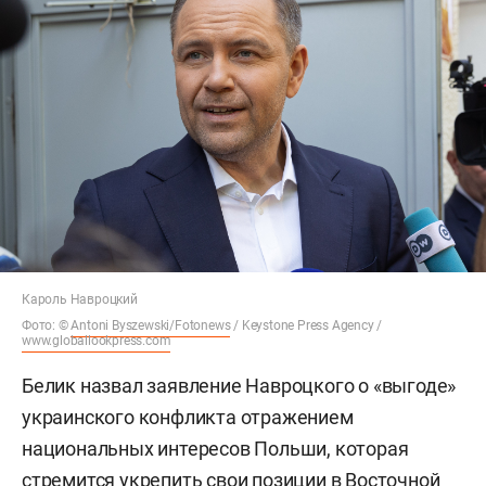
Кароль Навроцкий
Фото: ©
Antoni Byszewski/Fotonews
/ Keystone Press Agency /
www.globallookpress.com
Белик назвал заявление Навроцкого о «выгоде»
украинского конфликта отражением
национальных интересов Польши, которая
стремится укрепить свои позиции в Восточной