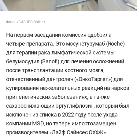
Фото: «БИЗНЕС Online»
На первом заседании комиссия одобрила
четыре препарата. Это мосунетузумаб (Roche)
для терапии рака лимфатической системы,
белумосудил (Sanofi) для лечения осложнений
после трансплантации костного мозга,
отечественный дантролен («ОнкоТаргет») для
купирования нежелательных реакций на наркоз
при генетических заболеваниях, а также
сахароснижающий эртуглифлозин, который был
исключен из списка в 2022 году после ухода
компании MSD, но теперь импортозамещен
производителем «Лайф Сайнсес ОХФК».