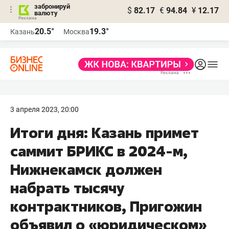
забронируй
$
82.17
€
94.84
¥
12.17
валюту
20.5°
19.3°
Казань
Москва
3 апреля 2023, 20:00
Итоги дня: Казань примет
саммит БРИКС в 2024-м,
Нижнекамск должен
набрать тысячу
контрактников, Пригожин
объявил о «юридическом»