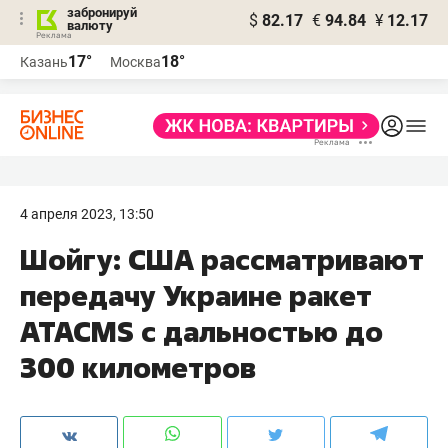
забронируй
$
82.17
€
94.84
¥
12.17
валюту
17°
18°
Казань
Москва
4 апреля 2023, 13:50
Шойгу: США рассматривают
передачу Украине ракет
ATACMS с дальностью до
300 километров