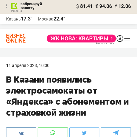
забронируй
$
81.41
€
94.06
¥
12.06
валюту
17.3°
22.4°
Казань
Москва
11 апреля 2023, 10:00
В Казани появились
электросамокаты от
«Яндекса» с абонементом и
страховкой жизни