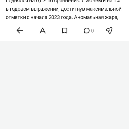
поднялся на 0,6% по сравнению с июнем и на 1%
в годовом выражении, достигнув максимальной
отметки с начала 2023 года. Аномальная жара,
нестабильность на энергетических рынках и
0
геополитическая напряженность разогнали
цены на зерно, сахар и растительные масла,
тогда как мясо и молочка подешевели. Об этом
сообщила
продовольственная и
сельскохозяйственная организация ООН (FAO).