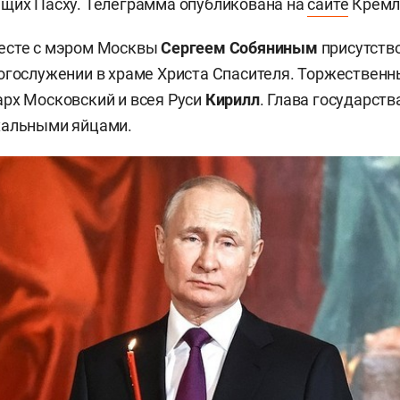
щих Пасху. Телеграмма опубликована на
сайте
Кремл
есте с мэром Москвы
Сергеем Собяниным
присутств
огослужении в храме Христа Спасителя. Торжествен
рх Московский и всея Руси
Кирилл
. Глава государств
хальными яйцами.