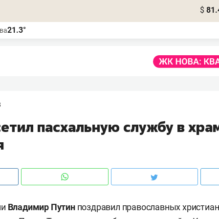
$
81.
21.3°
ва
8
сетил пасхальную службу в хра
я
ии
Владимир Путин
поздравил православных христиан