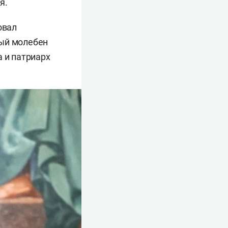
я.
овал
ный молебен
а и патриарх