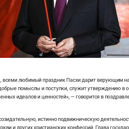
, всеми любимый праздник Пасхи дарит верующим н
добрые помыслы и поступки, служит утверждению в 
енных идеалов и ценностей», — говорится в поздравл
созидательную, истинно подвижническую деятельнос
ркви и других христианских конфессий. Глава госуда