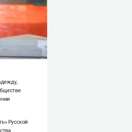
адежду,
обществе
ении
ть» Русской
рства