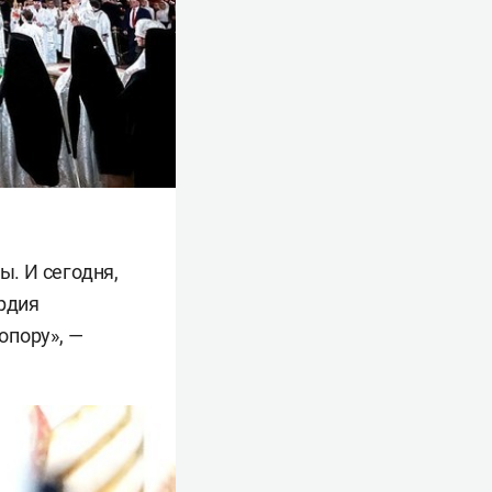
ы. И сегодня,
ердия
опору», —