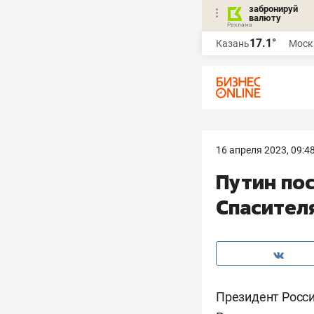
забронируй
валюту
17.1°
Казань
Моск
16 апреля 2023, 09:4
Путин по
Спасител
Президент Росс