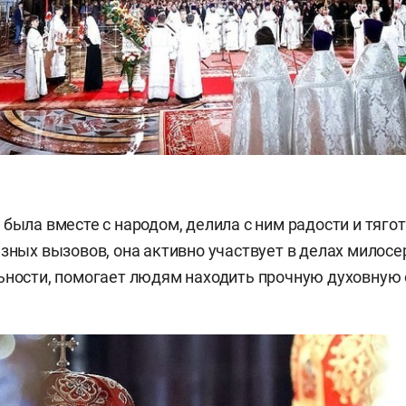
была вместе с народом, делила с ним радости и тягот
езных вызовов, она активно участвует в делах милос
ьности, помогает людям находить прочную духовную 
.