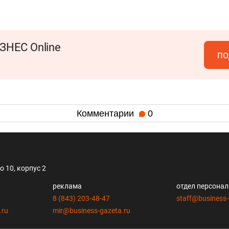
ЗНЕС Online
по
Комментарии
0
 10, корпус 2
реклама
отдел персона
8 (843) 203-48-47
staff@business-
.ru
mir@business-gazeta.ru