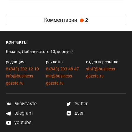
Комментарии
2
контакты
Казань, Лобачевского 10, корпус 2
редакция
реклама
отдел персонала
8 (843) 202-12-10
8 (843) 203-48-47
staff@business-
info@business-
mir@business-
gazeta.ru
gazeta.ru
gazeta.ru
вконтакте
twitter
telegram
дзен
youtube