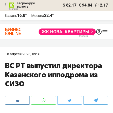
забронируй
$
82.17
€
94.84
¥
12.17
валюту
16.8°
22.4°
Казань
Москва
18 апреля 2023, 09:31
ВС РТ выпустил директора
Казанского ипподрома из
СИЗО