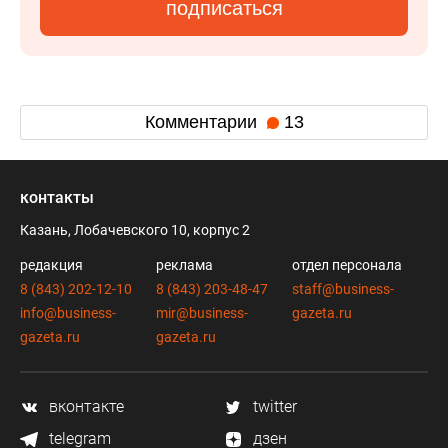
подписаться
Комментарии
13
контакты
Казань, Лобачевского 10, корпус 2
редакция
реклама
отдел персонала
8 (843) 202-12-10
8 (843) 203-48-47
staff@business-
info@business-
mir@business-
gazeta.ru
gazeta.ru
gazeta.ru
вконтакте
twitter
telegram
дзен