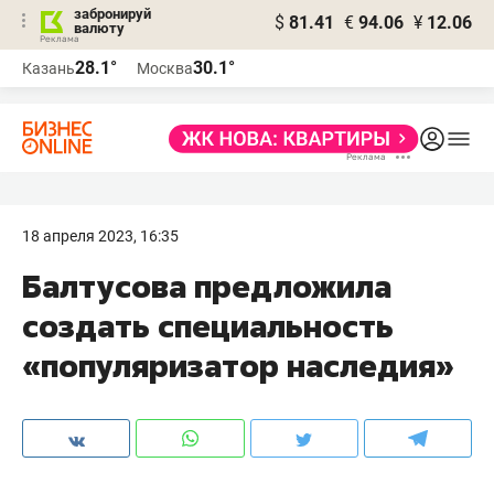
забронируй
$
81.41
€
94.06
¥
12.06
валюту
28.1°
30.1°
Казань
Москва
18 апреля 2023, 16:35
Балтусова предложила
создать специальность
«популяризатор наследия»