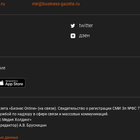
.ru
mir@business-gazeta.ru
twitter
дзен
ние
зета «Бизнес Online» (на связи). Свидетельство о регистрации СМИ Эл №ФС 77
ужбой по надзору в сфере связи и массовых коммуникаций.
с Медия Холдинг»
редактор) А.В. Брусницын
ых данных