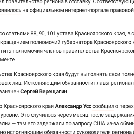
ил правительство региона в отставку. Соответствующ
оявилось
на официальном интернет-портале правово
со статьями 88, 90, 101 устава Красноярского края, в 
кращением полномочий губернатора Красноярского кр
тить полномочия членов правительства Красноярског
ументе.
ства Красноярского края будут выполнять свои пол
овых лиц. Исполняющим обязанности главы регионал
назначен
Сергей Верещагин
.
р Красноярского края
Александр Усс
сообщил
о перех
уровне. Это случилось через месяц после задержания
алии — там его задержали по запросу США из-за обви
нно исполняющим обязанности руководителя региона