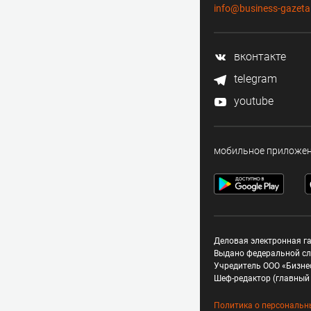
info@business-gazeta
вконтакте
telegram
youtube
мобильное приложе
Деловая электронная га
Выдано федеральной сл
Учредитель ООО «Бизне
Шеф-редактор (главный 
Политика о персональн