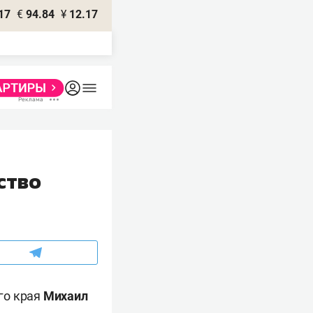
17
€
94.84
¥
12.17
ство
го края
Михаил