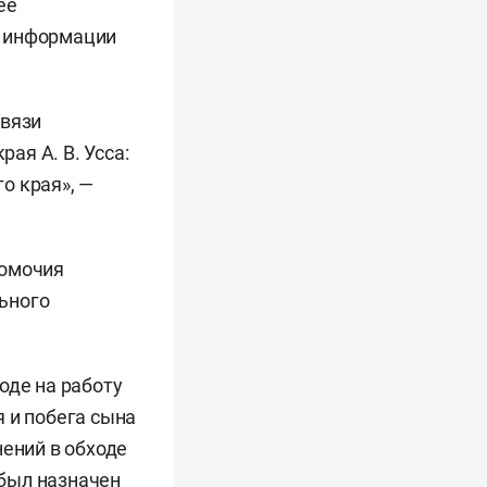
ее
й информации
связи
ая А. В. Усса:
о края», —
номочия
ьного
оде на работу
 и побега сына
нений в обходе
 был
назначен