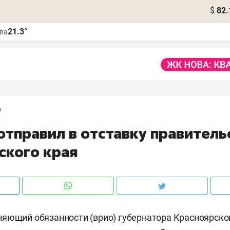
$
82.
21.3°
ва
9
отправил в отставку правитель
ского края
яющий обязанности (врио) губернатора Красноярско