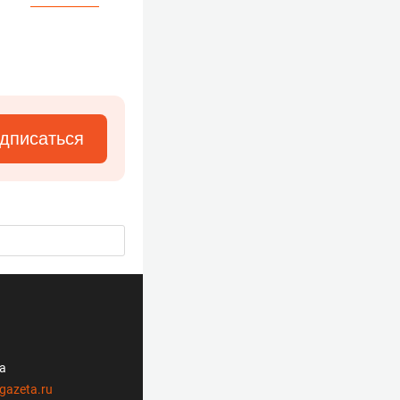
дписаться
ла
gazeta.ru