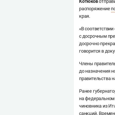
Котюков
отправ
распоряжение
п
края.
«В соответствии 
с досрочным пре
досрочно прекра
говорится в док
Члены правитель
до назначения н
правительства 
Ранее губернато
на федеральном 
чиновника из Ит
санкций. Време