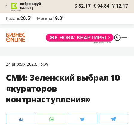
забронируй
$
82.17
€
94.84
¥
12.17
валюту
20.5°
19.3°
Казань
Москва
24 апреля 2023, 15:39
СМИ: Зеленский выбрал 10
«кураторов
контрнаступления»