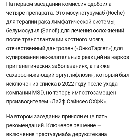
На первом заседании комиссия одобрила
четыре препарата. Это мосунетузумаб (Roche)
для терапии рака лимфатической системы,
белумосудил (Sanofi) для лечения осложнений
после трансплантации костного мозга,
отечественный дантролен («ОнкоТаргет») для
купирования нежелательных реакций на наркоз
при генетических заболеваниях, а также
сахароснижающий эртуглифлозин, который был
исключен из списка в 2022 году после ухода
компании MSD, но теперь импортозамещен
производителем «Лайф Сайнсес ОХФК».
На втором заседании приняли еще пять
рекомендаций. Ключевое решение —
включение трастузумаба дерукстекана