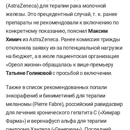
(AstraZeneca) для терапии рака молочной
железы. Это прецедентный случай, т. к. ранее
препараты не рекомендовали к включению по
конкретному показанию, пояснил
Максим
Химич
из AstraZeneca. Ранее комиссия трижды
отклоняла заявку из-за потенциальной нагрузки
на бюджет, а в июле пациентская организация
«Ореол жизни» обращалась к вице-премьеру
Татьяне Голиковой
с просьбой о включении.
Также в список рекомендованных попали
энкорафениб и биниметиниб для терапии
меланомы (Pierre Fabre), российский равидасвир
для лечения хронического гепатита С («Химрар
Фарма») и веренафусп альфа для терапии
синдрома Хантера («Генериум»). Последний