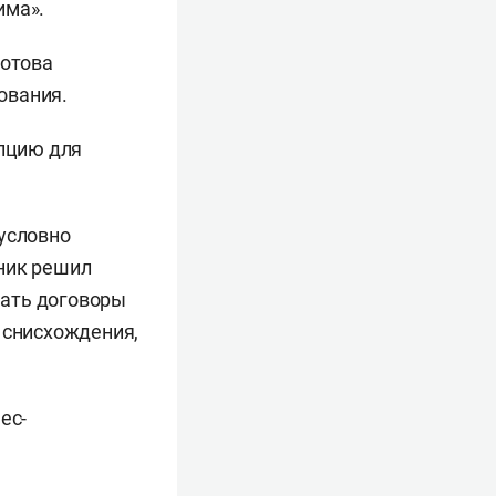
има».
готова
ования.
пцию для
 условно
ник решил
чать договоры
 снисхождения,
ес-