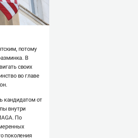
нтским, потому
разминка. В
вигать своих
инство во главе
он.
ь кандидатом от
ппы внутри
MAGA. По
умеренных
го поколения