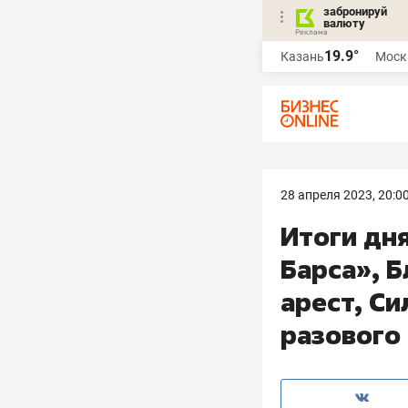
забронируй
валюту
19.9°
Казань
Моск
28 апреля 2023, 20:0
Итоги дня
Барса», 
арест, С
разового