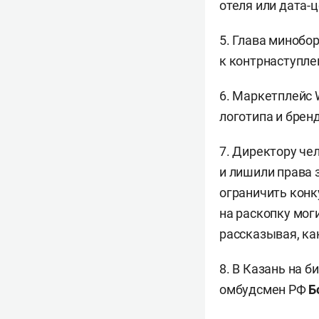
отеля или дата-
5. Глава миноб
к контрнаступле
6. Маркетплейс W
логотипа и брен
7. Директору ч
и лишили права 
ограничить кон
на раскопку мог
рассказывая, ка
8. В Казань на 
омбудсмен РФ
Б