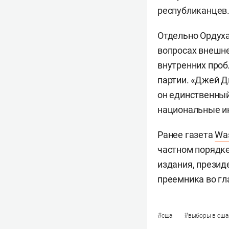
республиканцев
Отдельно Ордух
вопросах внешне
внутренних проб
партии. «Джей Д
он единственный
национальные ин
Ранее газета
Was
частном порядке
издания, презид
преемника во гл
#
#
сша
выборы в сша