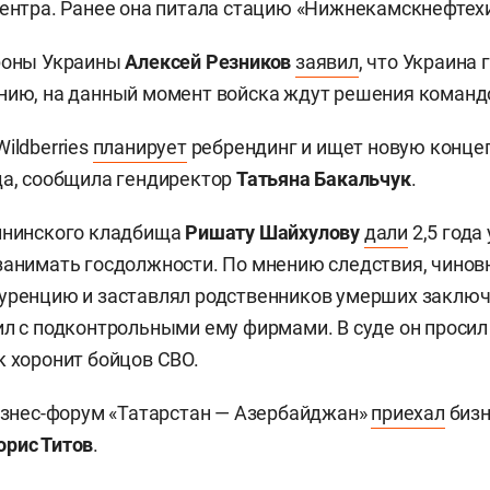
центра. Ранее она питала стацию «Нижнекамскнефтех
ороны Украины
Алексей Резников
заявил
, что Украина 
нию, на данный момент войска ждут решения команд
ildberries
планирует
ребрендинг и ищет новую конце
да, сообщила гендиректор
Татьяна
Бакальчук
.
елнинского кладбища
Ришату Шайхулову
дали
2,5 года
занимать госдолжности. По мнению следствия, чинов
куренцию и заставлял родственников умерших заклю
ил с подконтрольными ему фирмами. В суде он просил
к хоронит бойцов СВО.
бизнес-форум «Татарстан — Азербайджан»
приехал
бизн
орис Титов
.