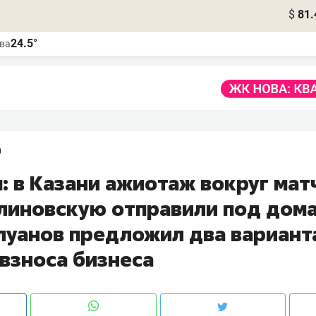
$
81.
24.5°
ва
0
: в Казани ажиотаж вокруг мат
Блиновскую отправили под дом
илуанов предложил два вариант
 взноса бизнеса