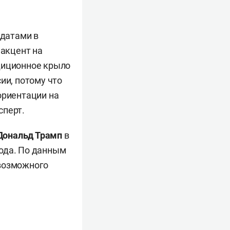
датами в
 акцент на
диционное крыло
ии, потому что
ориентации на
сперт.
Дональд Трамп
в
ода. По данным
 возможного