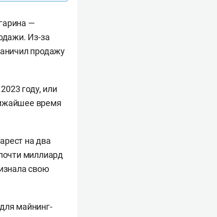
гарина —
одажи. Из-за
раничил продажу
2023 году, или
лижайшее время
арест на два
 почти миллиард
ризнала свою
для майнинг-