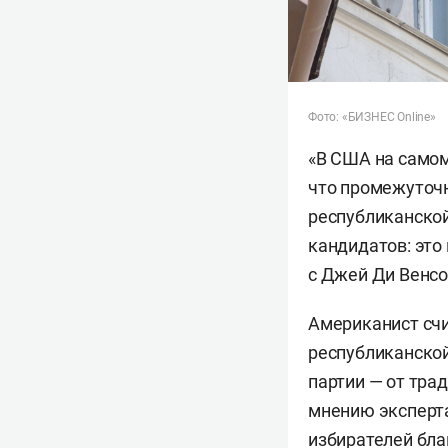
Фото: «БИЗНЕС Online»
«В США на самом
что промежуточн
республиканской
кандидатов: это
с Джей Ди Венсо
Американист счи
республиканской
партии — от тра
мнению эксперта
избирателей бла