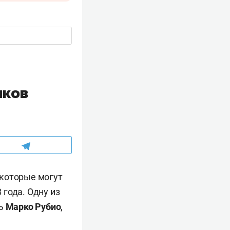
иков
 которые могут
года. Одну из
рь
Марко Рубио
,