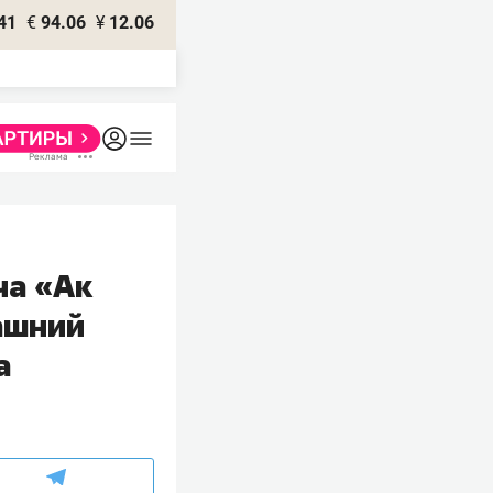
41
€
94.06
¥
12.06
ча «Ак
ашний
а