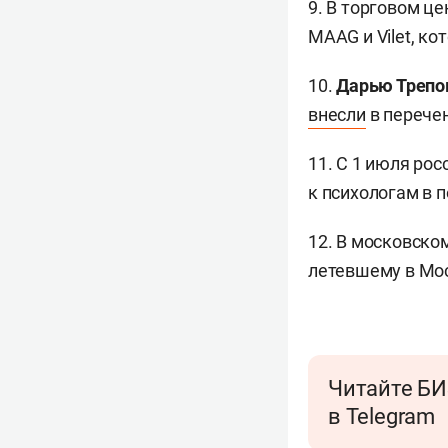
9. В торговом ц
MAAG и Vilet, ко
10.
Дарью Трепо
внесли
в перечен
11. С 1 июля рос
к психологам в 
12. В московск
летевшему в Мо
Читайте БИ
в Telegram