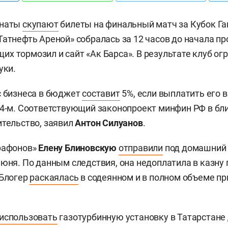
анаты
скупают
билеты на финальный матч за Кубок Га
Татнефть Ареной» собралась за 12 часов до начала пр
х тормозил и сайт «Ак Барса». В результате клуб ог
уки.
с бизнеса в бюджет
составит
5%, если выплатить его в 
24-м. Соответствующий законопроект минфин РФ в б
ительство, заявил
Антон Силуанов
.
рафонов»
Елену Блиновскую
отправили
под домашний 
июня. По данным следствия, она недоплатила в казну
 Блогер
раскаялась
в содеянном и в полном объеме п
использовать
газотурбинную установку в Татарстане 