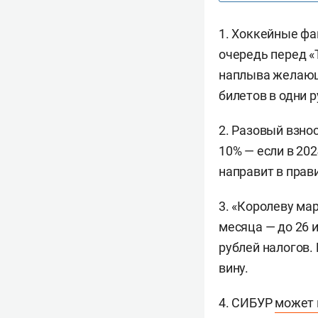
1. Хоккейные ф
очередь перед «
наплыва желающи
билетов в одни р
2. Разовый взно
10% — если в 20
направит в прав
3. «Королеву ма
месяца — до 26 
рублей налогов.
вину.
4. СИБУР
может 