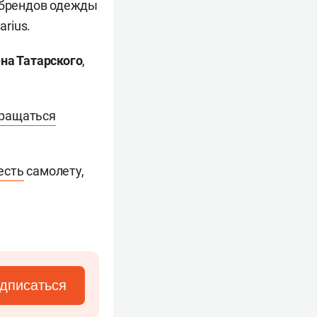
брендов одежды
arius.
на Татарского
,
бращаться
есть
самолету,
дписаться