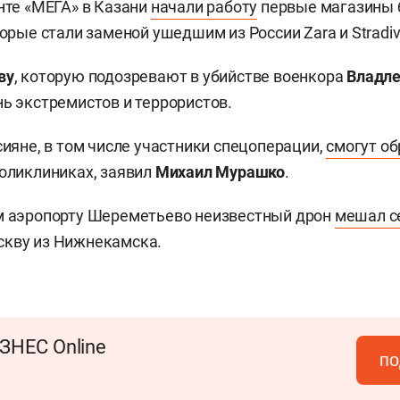
енте «МЕГА» в Казани
начали работу
первые магазины 
торые стали заменой ушедшим из России Zara и Stradiv
ву
, которую подозревают в убийстве военкора
Владле
ь экстремистов и террористов.
сияне, в том числе участники спецоперации,
смогут о
поликлиниках, заявил
Михаил Мурашко
.
ом аэропорту Шереметьево неизвестный дрон
мешал с
скву из Нижнекамска.
ЗНЕС Online
по