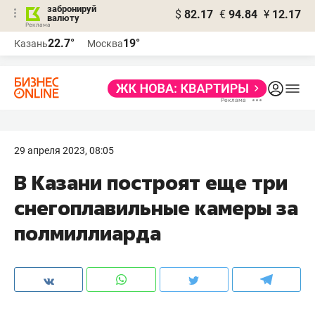
забронируй
$
82.17
€
94.84
¥
12.17
валюту
22.7°
19°
Казань
Москва
29 апреля 2023, 08:05
В Казани построят еще три
снегоплавильные камеры за
полмиллиарда