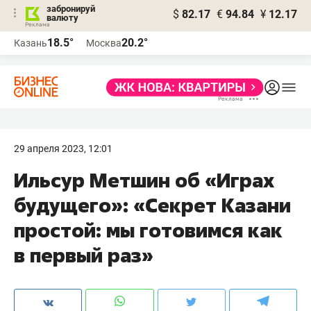
забронируй
$
82.17
€
94.84
¥
12.17
валюту
18.5°
20.2°
Казань
Москва
29 апреля 2023, 12:01
Ильсур Метшин об «Играх
будущего»: «Секрет Казани
простой: мы готовимся как
в первый раз»