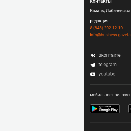
контакты
Казань, Лобачевского
редакция
8 (843) 202-12-10
info@business-gazeta
вконтакте
telegram
youtube
мобильное приложе