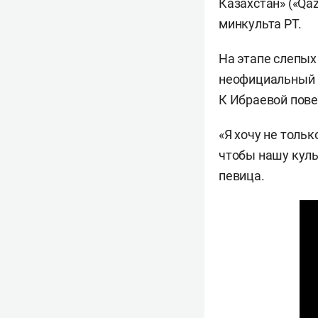
Казахстан» («Qa
минкульта РТ.
На этапе слепых
неофициальный г
К Ибраевой пове
«Я хочу не толь
чтобы нашу куль
певица.