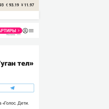
93
€
93.19
¥
11.97
Туган тел»
 «Голос. Дети.