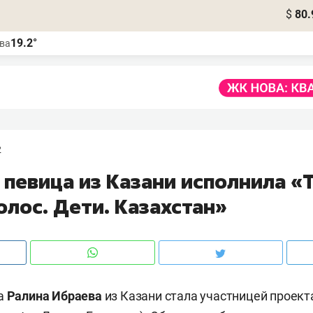
$
80.
19.2°
ва
2
 певица из Казани исполнила «
олос. Дети. Казахстан»
ца
Ралина Ибраева
из Казани стала участницей проекта