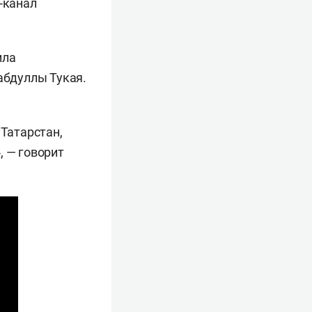
-канал
ила
абдуллы Тукая.
 Татарстан,
, — говорит