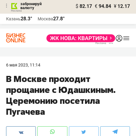
забронируй
$
82.17
€
94.84
¥
12.17
валюту
28.3°
27.8°
Казань
Москва
6 мая 2023, 11:14
В Москве проходит
прощание с Юдашкиным.
Церемонию посетила
Пугачева