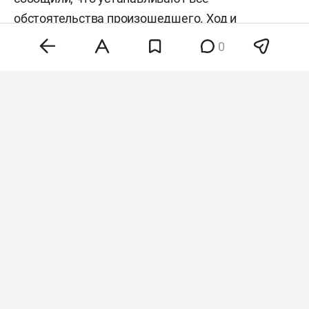
обстоятельства произошедшего. Ход и
результаты процессуальной проверки находятся
0
на контроле прокуратуры.
#
происшествия
Комментарии
0
контакты
Казань, Лобачевского 10, корпус 2
редакция
реклама
отдел персонала
8 (843) 202-12-10
8 (843) 203-48-47
staff@business-
info@business-
mir@business-
gazeta.ru