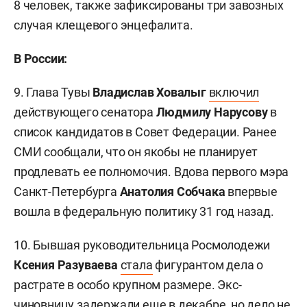
8 человек, также зафиксированы три завозных
случая клещевого энцефалита.
В России:
9. Глава Тувы
Владислав Ховалыг
включил
действующего сенатора
Людмилу Нарусову
в
список кандидатов в Совет Федерации. Ранее
СМИ сообщали, что он якобы не планирует
продлевать ее полномочия. Вдова первого мэра
Санкт-Петербурга
Анатолия Собчака
впервые
вошла в федеральную политику 31 год назад.
10. Бывшая руководительница Росмолодежи
Ксения Разуваева
стала
фигурантом дела о
растрате в особо крупном размере. Экс-
чиновницу задержали еще в декабре, но дело не