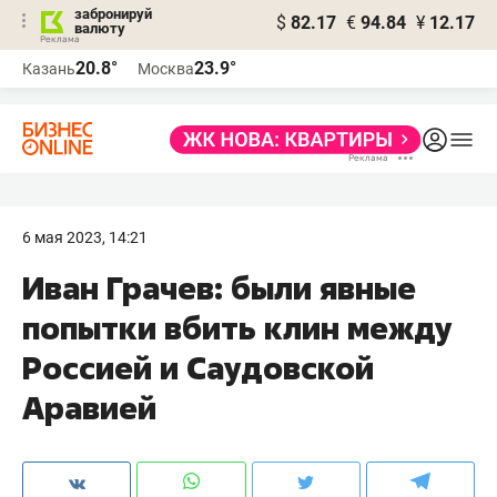
забронируй
$
82.17
€
94.84
¥
12.17
валюту
20.8°
23.9°
Казань
Москва
6 мая 2023, 14:21
Иван Грачев: были явные
попытки вбить клин между
Россией и Саудовской
Аравией