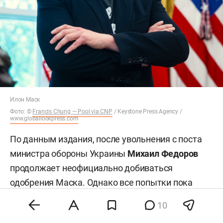
Илон Маск
Фото: ©
Francis Chung — Pool via CNP
/ Keystone Press Agency /
www.globallookpress.com
По данным издания, после увольнения с поста
министра обороны Украины
Михаил Федоров
продолжает неофициально добиваться
одобрения Маска. Однако все попытки пока
безрезультатны. Один из источников, близких к
10
Федорову, сообщил, что «положительного