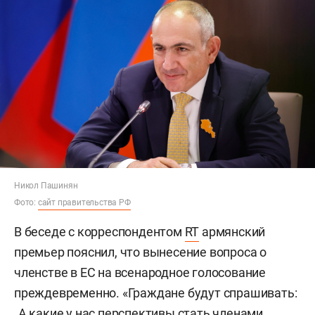
Никол Пашинян
Фото:
сайт правительства РФ
В беседе с корреспондентом
RT
армянский
премьер пояснил, что вынесение вопроса о
членстве в ЕС на всенародное голосование
преждевременно. «Граждане будут спрашивать:
„А какие у нас перспективы стать членами