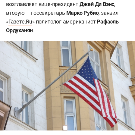
возглавляет вице-президент
Джей Ди Вэнс
,
вторую — госсекретарь
Марко Рубио
, заявил
«
Газете.Ru
» политолог-американист
Рафаэль
Ордуханян
.