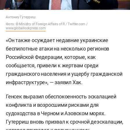
Антониу Гутерриш
Фото: © Ministry of Foreign Affairs of R / Twitter.com /
www.globallookpress.com
«Он также осуждает недавние украинские
беспилотные атаки на несколько регионов
Российской Федерации, которые, как
сообщается, привели к жертвам среди
гражданского населения и ущербу гражданской
инфраструктуре», — заявил Хак.
Генсек выразил обеспокоенность эскалацией
конфликта и возросшими рисками для
судоходства в Черном и Азовском морях.
Гутерриш вновь призвал к срочной деэскалации,