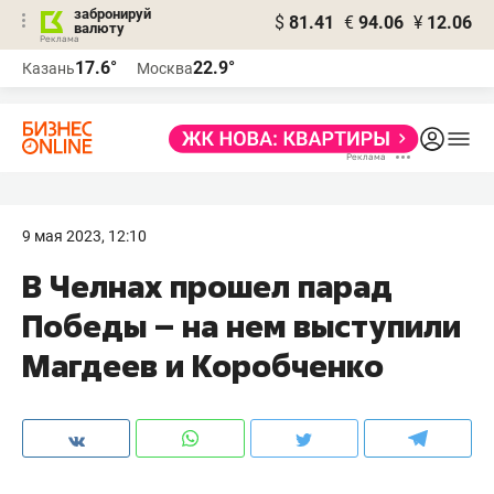
забронируй
$
81.41
€
94.06
¥
12.06
валюту
17.6°
22.9°
Казань
Москва
9 мая 2023, 12:10
В Челнах прошел парад
Победы – на нем выступили
Магдеев и Коробченко