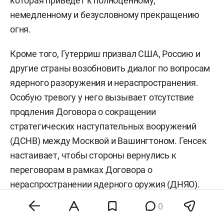
которая приведет к полноценному,
немедленному и безусловному прекращению
огня.
Кроме того, Гутерриш призвал США, Россию и
другие страны возобновить диалог по вопросам
ядерного разоружения и нераспространения.
Особую тревогу у него вызывает отсутствие
продления Договора о сокращении
стратегических наступательных вооружений
(ДСНВ) между Москвой и Вашингтоном. Генсек
настаивает, чтобы стороны вернулись к
переговорам в рамках Договора о
нераспространении ядерного оружия (ДНЯО).
0
Напомним, 3 августа власти РФ
сообщали
, что в
результате падения обломков БПЛА на пляж в