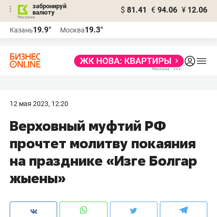
забронируй
$
81.41
€
94.06
¥
12.06
валюту
19.9°
19.3°
Казань
Москва
12 мая 2023, 12:20
Верховный муфтий РФ
прочтет молитву покаяния
на празднике «Изге Болгар
жыены»