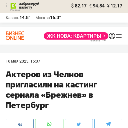
забронируй
$
82.17
€
94.84
¥
12.17
валюту
14.8°
16.3°
Казань
Москва
16 мая 2023, 15:07
Актеров из Челнов
пригласили на кастинг
сериала «Брежнев» в
Петербург