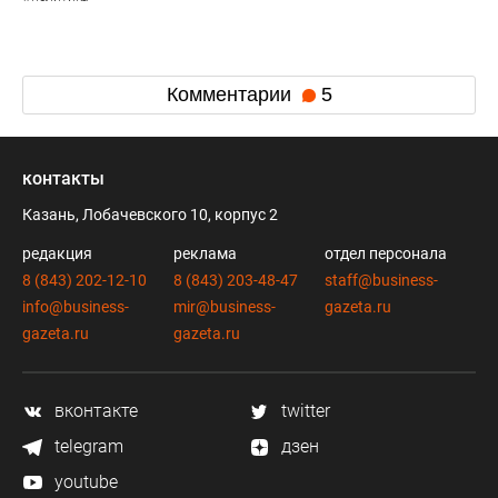
Комментарии
5
контакты
Казань, Лобачевского 10, корпус 2
редакция
реклама
отдел персонала
8 (843) 202-12-10
8 (843) 203-48-47
staff@business-
info@business-
mir@business-
gazeta.ru
gazeta.ru
gazeta.ru
вконтакте
twitter
telegram
дзен
youtube