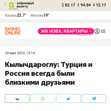
забронируй
$
82.17
€
94.84
¥
12.17
валюту
22.7°
19°
Казань
Москва
28 мая 2023, 19:14
Кылычдароглу: Турция и
Россия всегда были
близкими друзьями