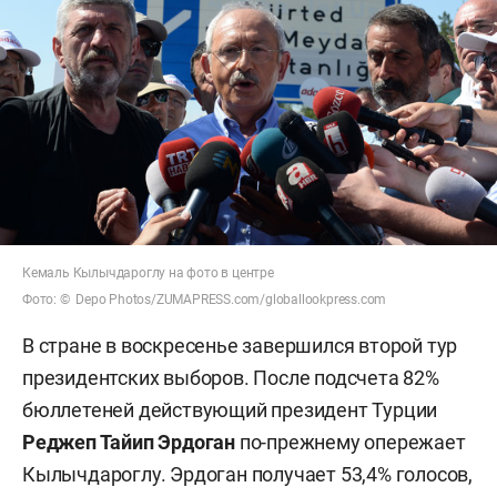
Кемаль Кылычдароглу на фото в центре
Фото: © Depo Photos/ZUMAPRESS.com/globallookpress.com
В стране в воскресенье завершился второй тур
президентских выборов. После подсчета 82%
бюллетеней действующий президент Турции
Реджеп Тайип Эрдоган
по-прежнему опережает
Кылычдароглу. Эрдоган получает 53,4% голосов,