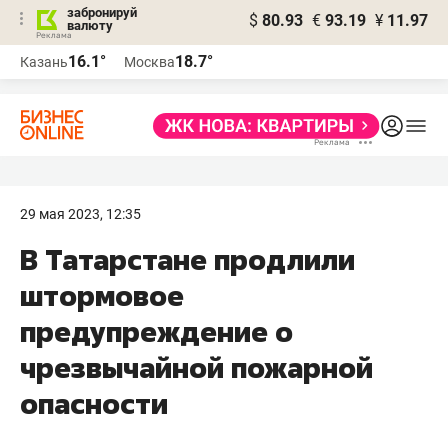
забронируй
$
80.93
€
93.19
¥
11.97
валюту
16.1°
18.7°
Казань
Москва
29 мая 2023, 12:35
В Татарстане продлили
штормовое
предупреждение о
чрезвычайной пожарной
опасности